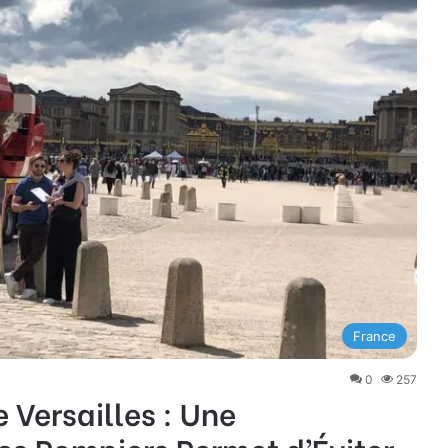
France
0
257
 Versailles : Une
des Pompiers Permet d’Éviter