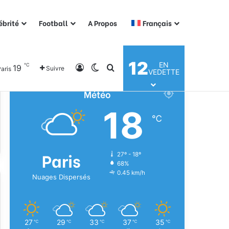
ébrité
Football
A Propos
Français
12
EN
℃
19
Connexion
Switch skin
Rechercher
Suivre
aris
VEDETTE
Météo
18
℃
Paris
27º - 18º
68%
0.45 km/h
Nuages Dispersés
27
29
33
37
35
℃
℃
℃
℃
℃