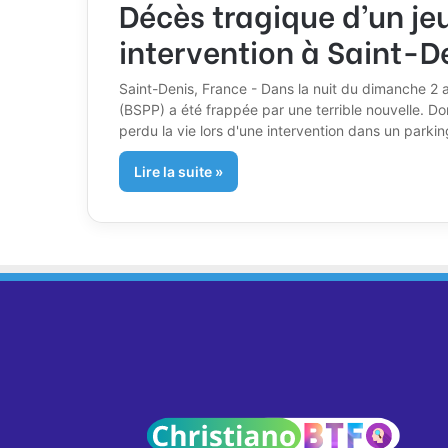
Décès tragique d’un j
intervention à Saint-D
Saint-Denis, France - Dans la nuit du dimanche 2 a
(BSPP) a été frappée par une terrible nouvelle. D
perdu la vie lors d'une intervention dans un parki
Lire la suite »