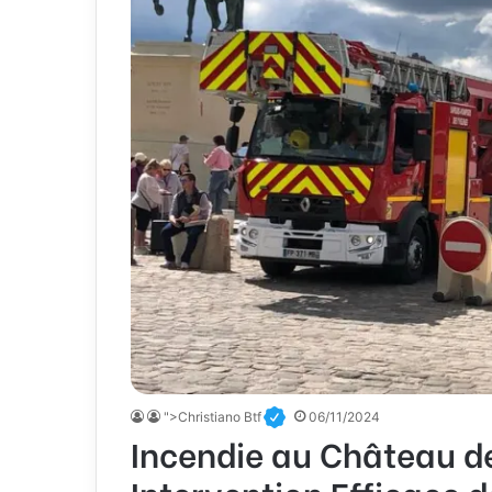
">Christiano Btf
06/11/2024
Incendie au Château de
Intervention Efficace 