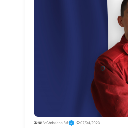
">Christiano Btf
07/04/2023