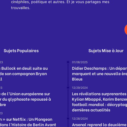
cinéphiles, poétique et autres. Et je vous partages mes
trouvailles.
Sujets Populaires
Sujets Mise à Jour
23
01/08/2025
 Bullock en deuil suite au
Didier Deschamps : Un dépar
de son compagnon Bryan
marquant et une nouvelle ère
ll
Bleus
23
12/29/2024
e de l’Union européenne sur
Les révélations surprenantes
ir du glyphosate repoussé à
Kylian Mbappé, Karim Benzem
bre
football mondial : décrypta
dernières actualités
23
n » sur Netflix : Un Plongeon
12/28/2024
dans l’Histoire de Berlin Avant
Arsenal reprend la deuxième