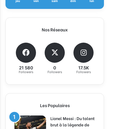
jeu
ven
sam
dim
lun
Nos Réseaux
21 580
0
17.5K
Followers
Followers
Followers
Les Populaires
Lionel Messi : Du talent
brut à la légende de