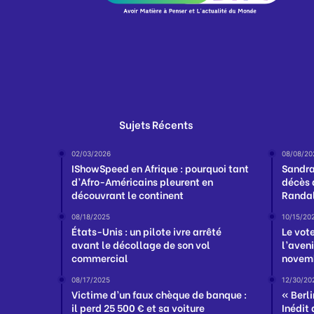
Sujets Récents
02/03/2026
08/08/20
IShowSpeed en Afrique : pourquoi tant
Sandra
d’Afro-Américains pleurent en
décès 
découvrant le continent
Randa
08/18/2025
10/15/20
États-Unis : un pilote ivre arrêté
Le vot
avant le décollage de son vol
l’aven
commercial
novem
08/17/2025
12/30/20
Victime d’un faux chèque de banque :
« Berli
il perd 25 500 € et sa voiture
Inédit 