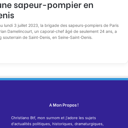
eune sapeur-pompier en
enis
u lundi 3 juillet 2023, la brigade des sapeurs-pompiers de Paris
orian Damelincourt, un caporal-chef âgé de seulement 24 ans, a
ng souterrain de Saint-Denis, en Seine-Saint-Denis.
A Mon Propos !
Christiano Btf, mon surnom et j'adore les sujets
d'actualités politiques, historiques, dramaturgiques,