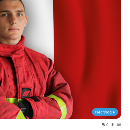
Nécrologie
0
196