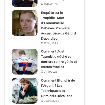
11/07/2023
Enquête sur la
Tragédie : Mort
d’Emmanuelle
Debever, Première
Accusatrice de Gérard
Depardieu
12/14/2023
Comment Adel
Taarabt a gâché sa
carrière : entre génie et
erreurs fatales
01/11/2025
Comment Blanchir de
l’Argent ? Les
Techniques des
Criminels Dévoilées
09/08/2024