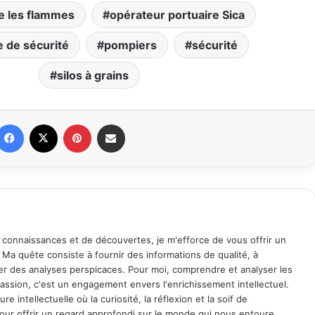
re les flammes
opérateur portuaire Sica
 de sécurité
pompiers
sécurité
silos à grains
Facebook
X
Pinterest
Partager par email
 connaissances et de découvertes, je m'efforce de vous offrir un
. Ma quête consiste à fournir des informations de qualité, à
ager des analyses perspicaces. Pour moi, comprendre et analyser les
assion, c'est un engagement envers l'enrichissement intellectuel.
 intellectuelle où la curiosité, la réflexion et la soif de
ur offrir un regard approfondi sur le monde qui nous entoure.