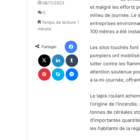
o
n
08/11/2023
et malgré les efforts p
l
v
0
l
o
milieu de journée. Le s
o
y
Temps de lecture 1
entreprises environnan
w
e
minute
100 mètres a été insta
o
r
n
u
Facebook
Partager
Les silos touchés font
X
n
c
X
Linkedin
Tumblr
pompiers ont mobilisé 
o
lutter contre les flam
u
Pinterest
Skype
Messenger
attention soutenue pou
r
à la mi-journée, offra
r
i
e
Le tapis roulant achem
l
l’origine de l’incendie
tonnes de céréales sto
d’importantes quantité
les habitants de la rég