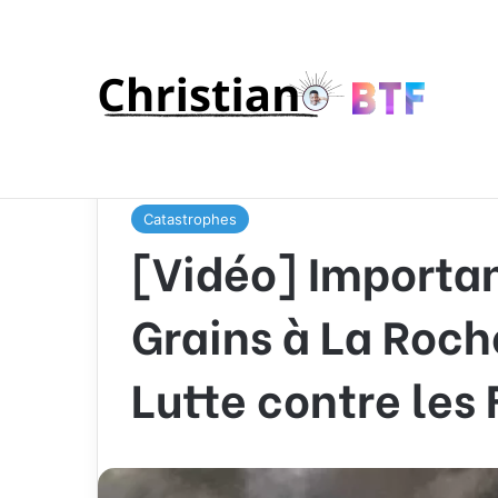
Accueil
/
Catastrophes
/
[Vidéo] Important Incendie
Flammes
Catastrophes
[Vidéo] Importan
Grains à La Roch
Lutte contre le