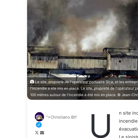
Le site, propriete de l'operateur portuaire Sica, et les entre
l'incendie a ete mis en place. Le site, propriété de l'opérateur 
100 mètres autour de l'incendie a été mis en place. © Jea
U
n site in
">Christiano Btf
incendie
évacuati
F
E
Le sinis