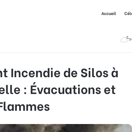
Accueil
Cél
 de Silos à Grains à La Rochelle : Évacuations et Lutte contre les
P
t Incendie de Silos à
elle : Évacuations et
s Flammes