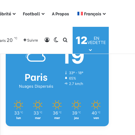
ébrité
Football
A Propos
Français
Météo
12
EN
℃
20
Connexion
Switch skin
Rechercher
Suivre
aris
VEDETTE
19
℃
Paris
33º - 18º
65%
2.7 km/h
Nuages Dispersés
33
33
36
39
40
℃
℃
℃
℃
℃
lun
mar
mer
jeu
ven