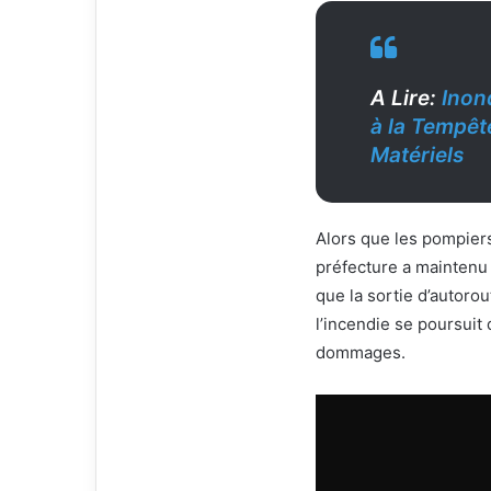
A Lire:
Inon
à la Tempêt
Matériels
Alors que les pompiers 
préfecture a maintenu 
que la sortie d’autoro
l’incendie se poursuit
dommages.