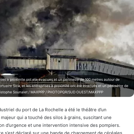
prises a proximite ont ete evacues et un perimetre de 100 metres autour de
portuaire Sica, et les entreprises à proximité ont été évacués et un périmètre de
n-Christophe Sounalet / MAXPPP / PHOTOPQR/SUD OUEST/MAXPPP
dustriel du port de La Rochelle a été le théâtre d’un
 majeur qui a touché des silos à grains, suscitant une
on d’urgence et une intervention intensive des pompiers.
tre s’est déclaré sur une bande de chargement de céréales,