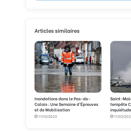
e
z
v
o
t
Articles similaires
r
e
a
d
r
e
s
s
e
E
m
Inondations dans le Pas-de-
Saint-Malo
a
Calais : Une Semaine d’Épreuves
tempête Ci
i
et de Mobilisation
inquiétude
l
11/10/2023
11/02/20