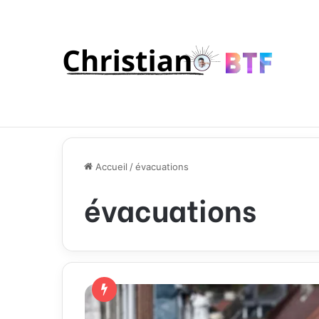
Accueil
/
évacuations
évacuations