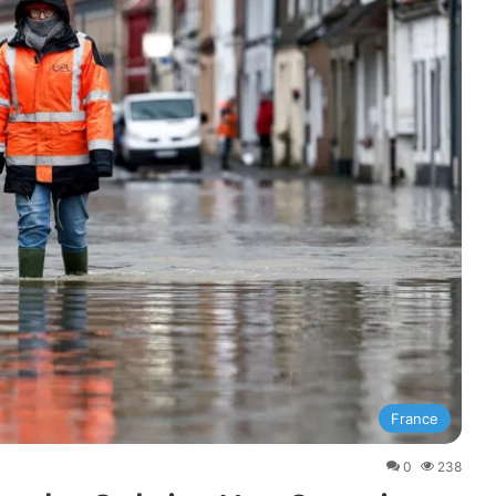
France
0
238