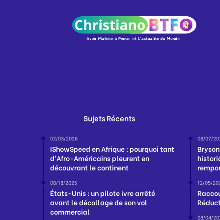
Sujets Récents
02/03/2026
08/07/20
IShowSpeed en Afrique : pourquoi tant
Bryson
d’Afro-Américains pleurent en
histori
découvrant le continent
remport
08/18/2025
12/05/20
États-Unis : un pilote ivre arrêté
Raccou
avant le décollage de son vol
Réduct
commercial
08/04/20