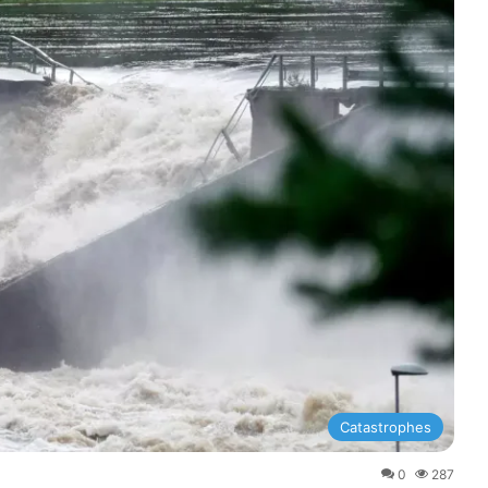
Catastrophes
0
287