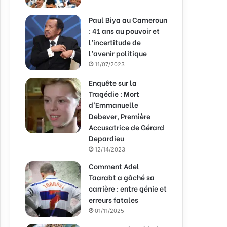
Paul Biya au Cameroun
: 41 ans au pouvoir et
l’incertitude de
l’avenir politique
11/07/2023
Enquête sur la
Tragédie : Mort
d’Emmanuelle
Debever, Première
Accusatrice de Gérard
Depardieu
12/14/2023
Comment Adel
Taarabt a gâché sa
carrière : entre génie et
erreurs fatales
01/11/2025