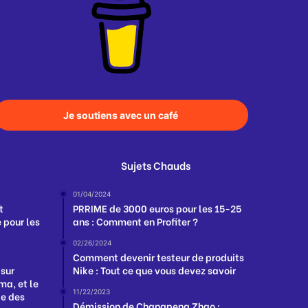
Je soutiens avec un café
Sujets Chauds
01/04/2024
t
PRRIME de 3000 euros pour les 15-25
 pour les
ans : Comment en Profiter ?
02/26/2024
Comment devenir testeur de produits
 sur
Nike : Tout ce que vous devez savoir
a, et le
11/22/2023
ge des
Démission de Changpeng Zhao :