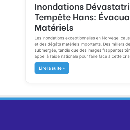
Inondations Dévastatri
Tempête Hans: Évacuat
Matériels
Les inondations exceptionnelles en Norvège, caus
et des dégâts matériels importants. Des milliers d
submergée, tandis que des images frappantes témo
appel à l'aide nationale pour faire face à cette cris
Lire la suite »