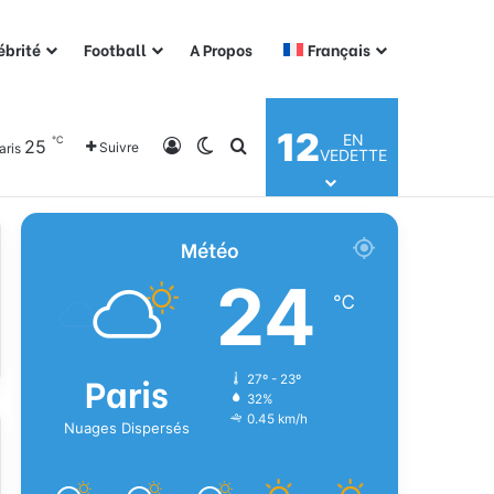
ébrité
Football
A Propos
Français
12
EN
℃
25
Connexion
Switch skin
Rechercher
Suivre
aris
VEDETTE
Météo
24
℃
Paris
27º - 23º
32%
0.45 km/h
Nuages Dispersés