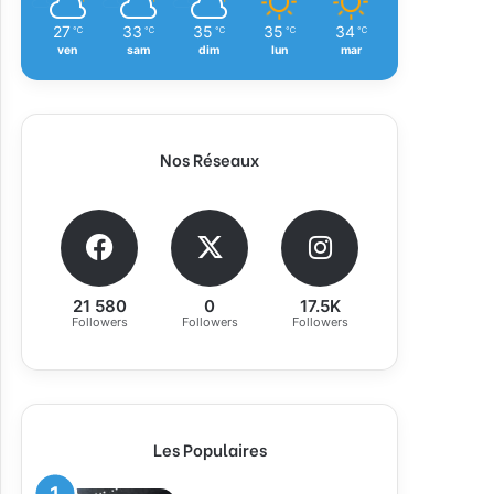
27
33
35
35
34
℃
℃
℃
℃
℃
ven
sam
dim
lun
mar
Nos Réseaux
21 580
0
17.5K
Followers
Followers
Followers
Les Populaires