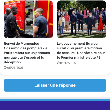
l
Renvoi de Mamoudou
Le gouvernement Bayrou
Gassama des pompiers de
survit à sa première motion
Paris : retour sur un parcours
de censure : Une victoire pour
marqué par l’espoir et la
le Premier ministre et le PS
déception
01/17/2025
05/06/2025
Laisser une réponse