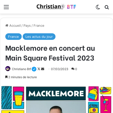
Menu
Switch
R
Accueil
/
Pays
/
France
France
Les actus du jour
Macklemore en concert au
Main Square Festival 2023
Christiano Btf
F
E
07/03/2023
0
o
n
2 minutes de lecture
l
v
l
o
o
y
w
e
o
r
n
u