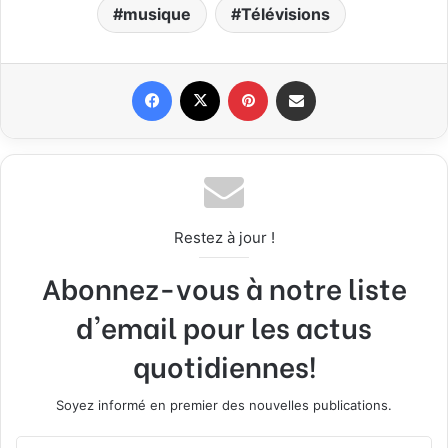
musique
Télévisions
Facebook
X
Pinterest
Partager par email
Restez à jour !
Abonnez-vous à notre liste
d'email pour les actus
quotidiennes!
Soyez informé en premier des nouvelles publications.
E