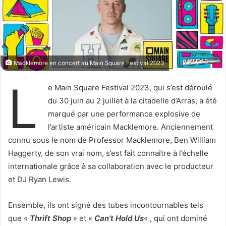
X
n
c
o
u
r
Macklemore en concert au Main Square Festival 2023
r
L
i
e Main Square Festival 2023, qui s’est déroulé
e
du 30 juin au 2 juillet à la citadelle d’Arras, a été
l
marqué par une performance explosive de
l’artiste américain Macklemore. Anciennement
connu sous le nom de Professor Macklemore, Ben William
Haggerty, de son vrai nom, s’est fait connaître à l’échelle
internationale grâce à sa collaboration avec le producteur
et DJ Ryan Lewis.
Ensemble, ils ont signé des tubes incontournables tels
que «
Thrift Shop
» et «
Can’t Hold Us
« , qui ont dominé