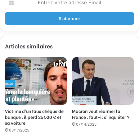
n
t
r
e
z
v
Articles similaires
o
t
r
e
a
d
r
e
s
s
Victime d’un faux chèque de
Macron veut réarmer la
e
banque : il perd 25 500 € et
France : faut-il s’inquiéter ?
E
sa voiture
m
07/14/2025
a
08/17/2025
i