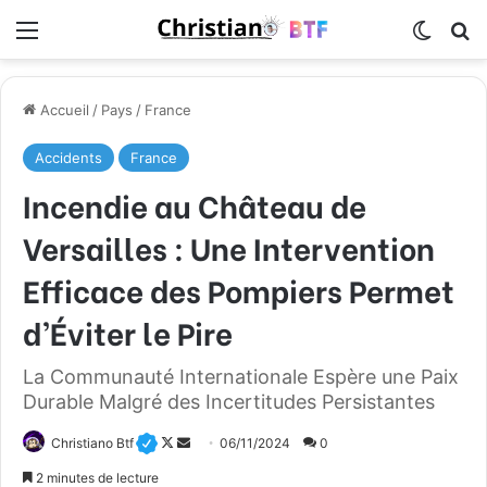
Menu
Switch
R
Accueil
/
Pays
/
France
Accidents
France
Incendie au Château de
Versailles : Une Intervention
Efficace des Pompiers Permet
d’Éviter le Pire
La Communauté Internationale Espère une Paix
Durable Malgré des Incertitudes Persistantes
Christiano Btf
F
E
06/11/2024
0
o
n
2 minutes de lecture