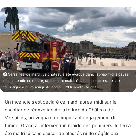
l
v
l
o
o
y
w
e
o
r
n
u
X
n
c
o
u
Versailles, ce mardi. Le château a été évacué dans l'après-midi à cause
r
d'un incendie de toiture, rapidement maîtrisé par les pompiers. Le site
r
touristique a pu rouvrir juste après. LP/Elisabeth Gardet
i
e
Un incendie s’est déclaré ce mardi après-midi sur le
l
chantier de rénovation de la toiture du Château de
Versailles, provoquant un important dégagement de
fumée. Grâce à l’intervention rapide des pompiers, le feu a
été maîtrisé sans causer de blessés ni de dégâts aux