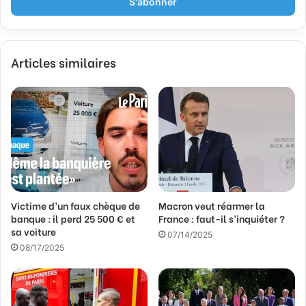
r
e
z
v
Articles similaires
o
t
r
e
a
d
r
e
s
s
Victime d’un faux chèque de
Macron veut réarmer la
e
banque : il perd 25 500 € et
France : faut-il s’inquiéter ?
E
sa voiture
m
07/14/2025
a
08/17/2025
i
l