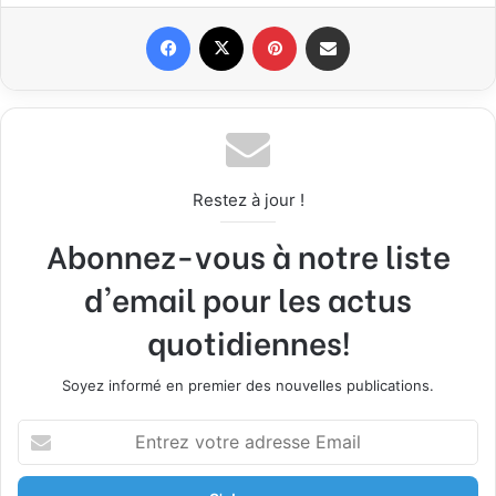
Facebook
X
Pinterest
Partager par email
Restez à jour !
Abonnez-vous à notre liste
d'email pour les actus
quotidiennes!
Soyez informé en premier des nouvelles publications.
E
n
t