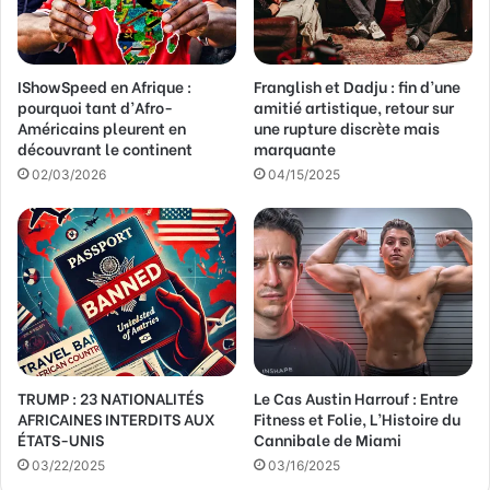
IShowSpeed en Afrique :
Franglish et Dadju : fin d’une
pourquoi tant d’Afro-
amitié artistique, retour sur
Américains pleurent en
une rupture discrète mais
découvrant le continent
marquante
02/03/2026
04/15/2025
TRUMP : 23 NATIONALITÉS
Le Cas Austin Harrouf : Entre
AFRICAINES INTERDITS AUX
Fitness et Folie, L’Histoire du
ÉTATS-UNIS
Cannibale de Miami
03/22/2025
03/16/2025