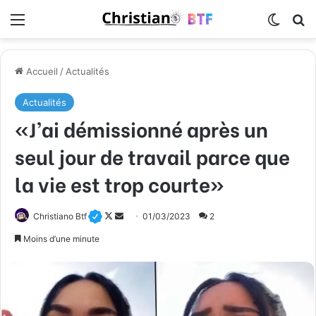
Menu
Switch
R
Accueil
/
Actualités
Actualités
«J’ai démissionné après un
seul jour de travail parce que
la vie est trop courte»
Follow
Envoyer
Christiano Btf
01/03/2023
2
on
un
Moins d’une minute
X
courriel