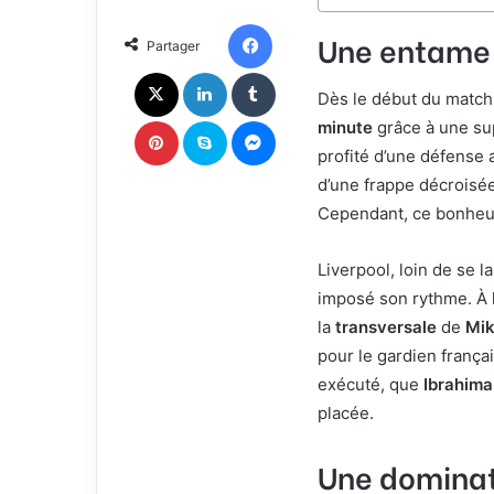
o
r
n
u
Facebook
Une entame d
Partager
X
n
c
X
Linkedin
Tumblr
o
Dès le début du match
u
Pinterest
Skype
Messenger
minute
grâce à une su
r
profité d’une défense
r
d’une frappe décroisée
i
e
Cependant, ce bonheur
l
Liverpool, loin de se l
imposé son rythme. À 
la
transversale
de
Mik
pour le gardien françai
exécuté, que
Ibrahima
placée.
Une dominat