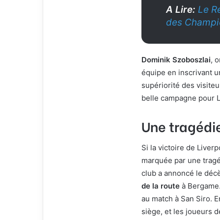
A Lire:
Le R
des Champi
Dominik Szoboszlai
, 
équipe en inscrivant 
supériorité des visite
belle campagne pour L
Une tragédie
Si la victoire de Liver
marquée par une tragéd
club a annoncé le déc
de la route
à Bergame. 
au match à San Siro.
siège, et les joueurs 