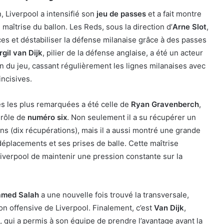
, Liverpool a intensifié son
jeu de passes
et a fait montre
maîtrise du ballon. Les Reds, sous la direction d’
Arne Slot
,
es et déstabiliser la défense milanaise grâce à des passes
rgil van Dijk
, pilier de la défense anglaise, a été un acteur
on du jeu, cassant régulièrement les lignes milanaises avec
incisives.
s les plus remarquées a été celle de
Ryan Gravenberch
,
 rôle de
numéro six
. Non seulement il a su récupérer un
s (dix récupérations), mais il a aussi montré une grande
déplacements et ses prises de balle. Cette maîtrise
iverpool de maintenir une pression constante sur la
med Salah
a une nouvelle fois trouvé la transversale,
on offensive de Liverpool. Finalement, c’est
Van Dijk
,
e, qui a permis à son équipe de prendre l’avantage avant la