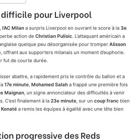
ifficile pour Liverpool
,
l’AC Milan
a surpris Liverpool en ouvrant le score à la
3e
perbe action de
Christian Pulisic
. L’attaquant américain a
 anglaise quelque peu désorganisée pour tromper
Alisson
, offrant aux supporters milanais un moment d’euphorie.
 fut de courte durée.
aisser abattre, a rapidement pris le contrôle du ballon et a
la
17e minute
,
Mohamed Salah
a frappé une première fois
e Maignan
, un signe annonciateur des difficultés à venir
s. C’est finalement à la
23e minute
, sur un
coup franc
bien
 Konaté
a remis les équipes à égalité avec une tête bien
ion progressive des Reds