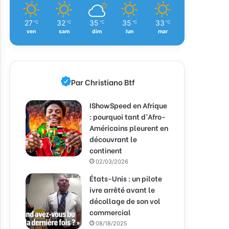
27
32
35
35
33
℃
℃
℃
℃
℃
ven
sam
dim
lun
mar
Par Christiano Btf
IShowSpeed en Afrique
: pourquoi tant d’Afro-
Américains pleurent en
découvrant le
continent
02/03/2026
États-Unis : un pilote
ivre arrêté avant le
décollage de son vol
commercial
08/18/2025