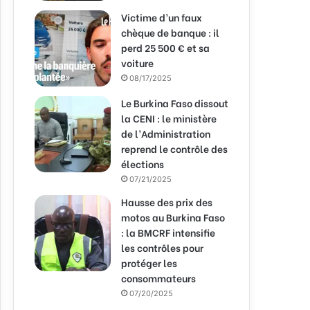
Victime d’un faux
chèque de banque : il
perd 25 500 € et sa
voiture
08/17/2025
Le Burkina Faso dissout
la CENI : le ministère
de l’Administration
reprend le contrôle des
élections
07/21/2025
Hausse des prix des
motos au Burkina Faso
: la BMCRF intensifie
les contrôles pour
protéger les
consommateurs
07/20/2025