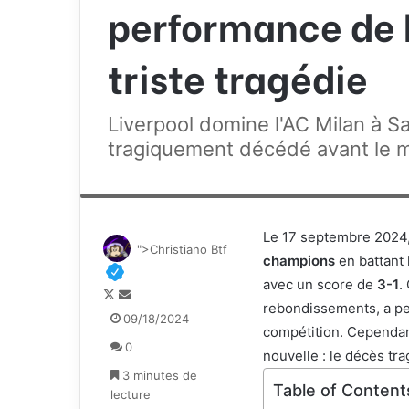
performance de 
triste tragédie
Liverpool domine l'AC Milan à 
tragiquement décédé avant le 
Liverpool, mené après seulement trois minutes de jeu, s'est 
Le 17 septembre 2024
">Christiano Btf
champions
en battant l
avec un score de
3-1
.
F
E
rebondissements, a p
o
n
09/18/2024
compétition. Cependant
l
v
0
l
o
nouvelle : le décès tr
o
y
3 minutes de
Table of Content
w
e
lecture