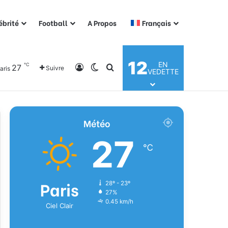
ébrité
Football
A Propos
Français
12
EN
℃
27
Connexion
Switch skin
Rechercher
Suivre
aris
VEDETTE
Météo
27
℃
Paris
28º - 23º
27%
0.45 km/h
Ciel Clair