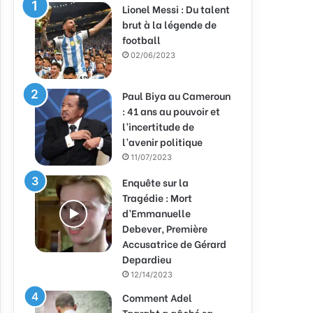
Lionel Messi : Du talent
brut à la légende de
football
02/06/2023
Paul Biya au Cameroun
: 41 ans au pouvoir et
l’incertitude de
l’avenir politique
11/07/2023
Enquête sur la
Tragédie : Mort
d’Emmanuelle
Debever, Première
Accusatrice de Gérard
Depardieu
12/14/2023
Comment Adel
Taarabt a gâché sa