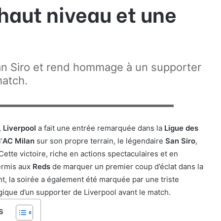
haut niveau et une
San Siro et rend hommage à un supporter
match.
imposé 3 à 1 sur le terrain de l'AC Milan. PIERO CRUCIATTI/AFP
,
Liverpool
a fait une entrée remarquée dans la
Ligue des
’
AC Milan
sur son propre terrain, le légendaire
San Siro
,
 Cette victoire, riche en actions spectaculaires et en
ermis aux
Reds
de marquer un premier coup d’éclat dans la
, la soirée a également été marquée par une triste
agique d’un supporter de Liverpool avant le match.
s