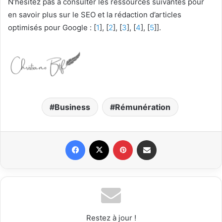
N’hésitez pas à consulter les ressources suivantes pour
en savoir plus sur le SEO et la rédaction d’articles
optimisés pour Google : [
1
], [
2
], [
3
], [
4
], [
5
]].
Business
Rémunération
Facebook
X
Pinterest
Partager par email
Restez à jour !