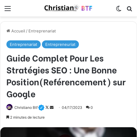
Menu
Switch
R
Accueil
/
Entreprenariat
Entreprenariat
Entrepreneuriat
Guide Complet Pour Les
Stratégies SEO : Une Bonne
Position(Reférencement) sur
Google
Follow
Envoyer
Christiano Btf
04/17/2023
0
on
un
2 minutes de lecture
X
courriel