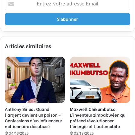
E
n
t
r
e
z
v
Articles similaires
o
t
r
e
a
d
r
e
s
s
Anthony Sirius : Quand
Maxwell Chikumbutso :
e
l’argent devient un poison –
L’inventeur zimbabwéen qui
E
Confessions d’un influenceur
prétend révolutionner
m
millionnaire désabusé
l’énergie et l’automobile
a
04/16/2025
02/13/2025
i