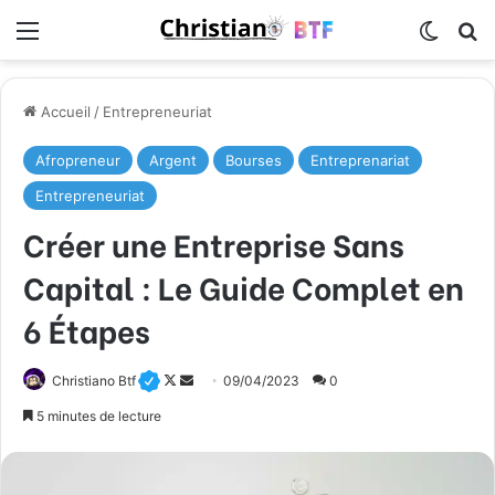
Menu
Switch
R
Accueil
/
Entrepreneuriat
Afropreneur
Argent
Bourses
Entreprenariat
Entrepreneuriat
Créer une Entreprise Sans
Capital : Le Guide Complet en
6 Étapes
Christiano Btf
F
E
09/04/2023
0
o
n
5 minutes de lecture
l
v
l
o
o
y