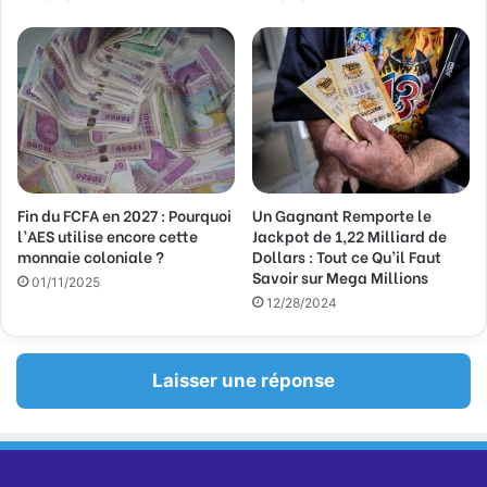
l
Fin du FCFA en 2027 : Pourquoi
Un Gagnant Remporte le
l’AES utilise encore cette
Jackpot de 1,22 Milliard de
monnaie coloniale ?
Dollars : Tout ce Qu’il Faut
Savoir sur Mega Millions
01/11/2025
12/28/2024
Laisser une réponse