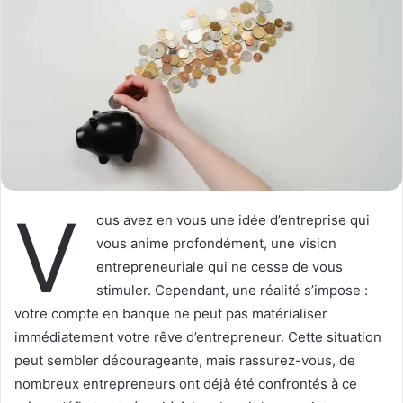
w
e
o
r
n
u
X
n
c
o
u
r
r
V
i
ous avez en vous une idée d’entreprise qui
e
vous anime profondément, une vision
l
entrepreneuriale qui ne cesse de vous
stimuler. Cependant, une réalité s’impose :
votre compte en banque ne peut pas matérialiser
immédiatement votre rêve d’entrepreneur. Cette situation
peut sembler décourageante, mais rassurez-vous, de
nombreux entrepreneurs ont déjà été confrontés à ce