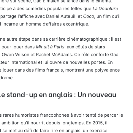
rière sur scène, Gad Elmaleh se lance dans le cinéma.
articipe à des comédies populaires telles que
La Doublure
 partage l’affiche avec Daniel Auteuil, et
Coco
, un film qu’il
 il incarne un homme d’affaires excentrique.
e autre étape dans sa carrière cinématographique : il est
n pour jouer dans
Minuit à Paris
, aux côtés de stars
e Owen Wilson et Rachel McAdams. Ce rôle conforte Gad
teur international et lui ouvre de nouvelles portes. En
 de jouer dans des films français, montrant une polyvalence
 drame.
le stand-up en anglais : Un nouveau
s rares humoristes francophones à avoir tenté de percer le
ambition qu’il nourrit depuis longtemps. En 2015, il
t se met au défi de faire rire en anglais, un exercice