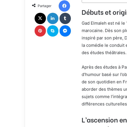
n
u
Facebook
Partager
X
n
Débuts et orig
c
X
Linkedin
Tumblr
o
Gad Elmaleh est né le 
u
Pinterest
Skype
Messenger
r
marocaine. Dès son plu
r
inspiré par son père, 
i
la comédie le conduit 
e
des études théâtrales.
l
Après des études à Pa
d’humour basé sur l’ob
de son quotidien en Fr
aborder des thèmes un
sujets comme l’intégr
différences culturelles
L’ascension en