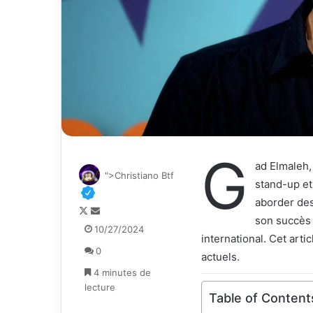
G
ad Elmaleh,
">Christiano Btf
stand-up et
aborder des
F
E
son succès 
o
n
10/27/2024
international. Cet arti
l
v
0
l
o
actuels.
o
y
4 minutes de
w
e
lecture
Table of Content
o
r