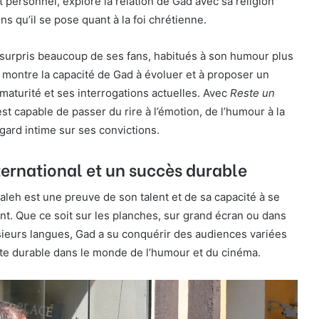
et personnel, explore la relation de Gad avec sa religion
ons qu’il se pose quant à la foi chrétienne.
 surpris beaucoup de ses fans, habitués à son humour plus
 montre la capacité de Gad à évoluer et à proposer un
 maturité et ses interrogations actuelles. Avec
Reste un
est capable de passer du rire à l’émotion, de l’humour à la
egard intime sur ses convictions.
ternational et un succès durable
aleh est une preuve de son talent et de sa capacité à se
t. Que ce soit sur les planches, sur grand écran ou dans
sieurs langues, Gad a su conquérir des audiences variées
nte durable dans le monde de l’humour et du cinéma.