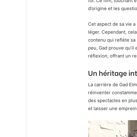
foi. Ce film, touchant 
d’origine et les questi
Cet aspect de sa vie a
léger. Cependant, cela
contenu qui reflète sa
peu
, Gad prouve qu’il 
réflexion, offrant un r
Un héritage in
La carrière de Gad Elm
réinventer constammen
des spectacles en plu
et laisser une emprei