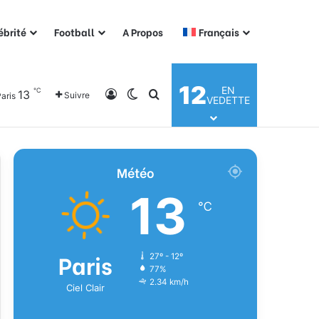
ébrité
Football
A Propos
Français
12
EN
℃
13
Connexion
Switch skin
Rechercher
Suivre
aris
VEDETTE
Météo
13
℃
Paris
27º - 12º
77%
2.34 km/h
Ciel Clair