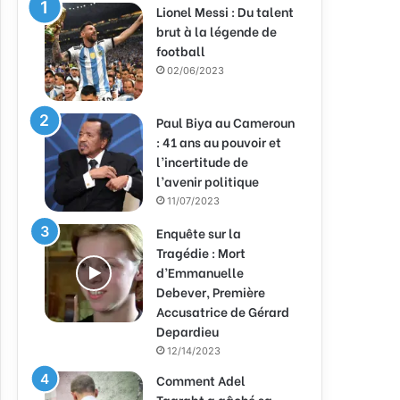
Lionel Messi : Du talent
brut à la légende de
football
02/06/2023
Paul Biya au Cameroun
: 41 ans au pouvoir et
l’incertitude de
l’avenir politique
11/07/2023
Enquête sur la
Tragédie : Mort
d’Emmanuelle
Debever, Première
Accusatrice de Gérard
Depardieu
12/14/2023
Comment Adel
Taarabt a gâché sa