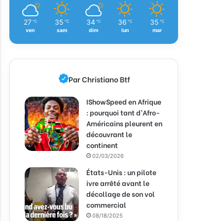
27
35
34
36
35
℃
℃
℃
℃
℃
ven
sam
dim
lun
mar
Par Christiano Btf
IShowSpeed en Afrique
: pourquoi tant d’Afro-
Américains pleurent en
découvrant le
continent
02/03/2026
États-Unis : un pilote
ivre arrêté avant le
décollage de son vol
commercial
08/18/2025