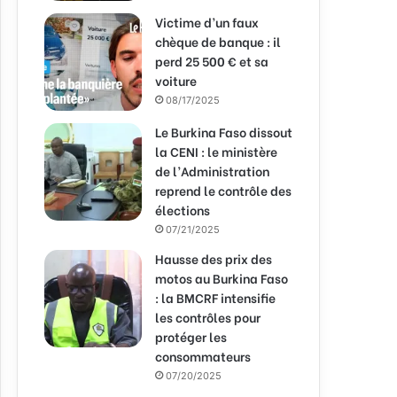
Victime d’un faux
chèque de banque : il
perd 25 500 € et sa
voiture
08/17/2025
Le Burkina Faso dissout
la CENI : le ministère
de l’Administration
reprend le contrôle des
élections
07/21/2025
Hausse des prix des
motos au Burkina Faso
: la BMCRF intensifie
les contrôles pour
protéger les
consommateurs
07/20/2025