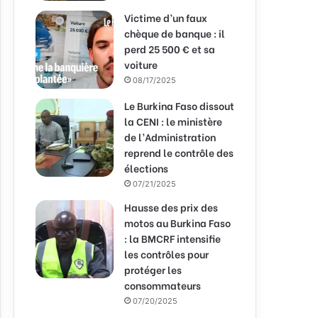
Victime d’un faux
chèque de banque : il
perd 25 500 € et sa
voiture
08/17/2025
Le Burkina Faso dissout
la CENI : le ministère
de l’Administration
reprend le contrôle des
élections
07/21/2025
Hausse des prix des
motos au Burkina Faso
: la BMCRF intensifie
les contrôles pour
protéger les
consommateurs
07/20/2025