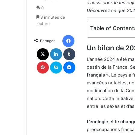
a aussi abordé les enj
l
v
0
l
o
Découvrez ce que 2025 
o
y
3 minutes de
w
e
lecture
Table of Content
o
r
n
u
Facebook
Partager
X
n
Un bilan de 20
c
X
Linkedin
Tumblr
o
L’année 2024 a été ma
u
Pinterest
Skype
Messenger
r
destin de la France. 
r
français »
. Le pays a 
i
avancées notables, no
e
modification de la Cons
l
nation. Cette initiativ
entre les sexes et d’a
L’écologie et le chan
préoccupations françai