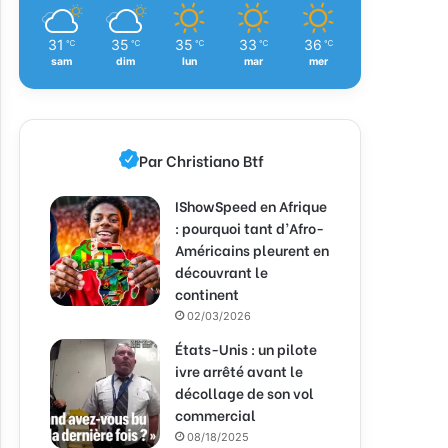
31
35
35
33
36
℃
℃
℃
℃
℃
sam
dim
lun
mar
mer
Par Christiano Btf
IShowSpeed en Afrique
: pourquoi tant d’Afro-
Américains pleurent en
découvrant le
continent
02/03/2026
États-Unis : un pilote
ivre arrêté avant le
décollage de son vol
commercial
08/18/2025