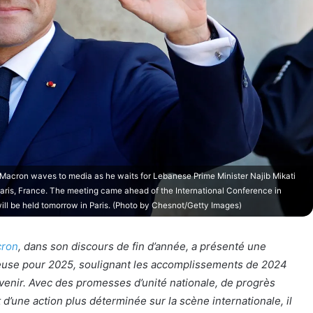
cron waves to media as he waits for Lebanese Prime Minister Najib Mikati
 Paris, France. The meeting came ahead of the International Conference in
ill be held tomorrow in Paris. (Photo by Chesnot/Getty Images)
ron
, dans son discours de fin d’année, a présenté une
ieuse pour 2025, soulignant les accomplissements de 2024
à venir. Avec des promesses d’unité nationale, de progrès
 d’une action plus déterminée sur la scène internationale, il