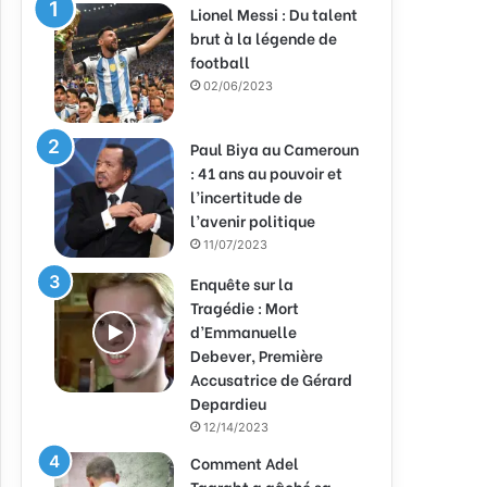
Lionel Messi : Du talent
brut à la légende de
football
02/06/2023
Paul Biya au Cameroun
: 41 ans au pouvoir et
l’incertitude de
l’avenir politique
11/07/2023
Enquête sur la
Tragédie : Mort
d’Emmanuelle
Debever, Première
Accusatrice de Gérard
Depardieu
12/14/2023
Comment Adel
Taarabt a gâché sa