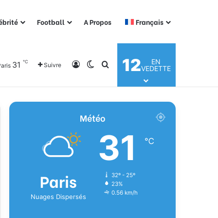
ébrité
Football
A Propos
Français
12
EN
℃
31
Connexion
Switch skin
Rechercher
Suivre
aris
VEDETTE
Météo
31
℃
Paris
32º - 25º
23%
0.56 km/h
Nuages Dispersés