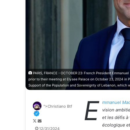
PARIS, FRANCE - OCTOBER 23: French President Emmanuel Ma
prior to their meeting at Elysee Palace on October 23, 2024 in
Support of the Population and Sovereignty of Lebanon, which w
E
mmanuel Mac
">Christiano Btf
vision ambit
et les défis 
F
E
écologique et
o
n
12/31/2024