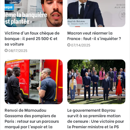
d
r
e
s
s
Victime d’un faux chèque de
Macron veut réarmer la
e
banque : il perd 25 500 € et
France : faut-il s’inquiéter ?
E
sa voiture
m
07/14/2025
a
08/17/2025
i
l
Renvoi de Mamoudou
Le gouvernement Bayrou
Gassama des pompiers de
survit à sa première motion
Paris : retour sur un parcours
de censure : Une victoire pour
marqué par l’espoir et la
le Premier ministre et le PS