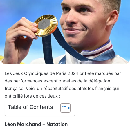
o
r
n
u
X
n
c
o
u
r
r
i
e
l
Les Jeux Olympiques de Paris 2024 ont été marqués par
des performances exceptionnelles de la délégation
française. Voici un récapitulatif des athlètes français qui
ont brillé lors de ces Jeux :
Table of Contents
Léon Marchand
– Natation