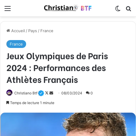
Menu
Switch
R
Accueil
/
Pays
/
France
France
Jeux Olympiques de Paris
2024 : Performances des
Athlètes Français
Christiano Btf
F
E
08/03/2024
0
o
n
Temps de lecture 1 minute
l
v
l
o
o
y
w
e