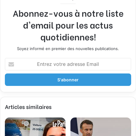
Abonnez-vous à notre liste
d'email pour les actus
quotidiennes!
Soyez informé en premier des nouvelles publications.
E
n
t
r
e
z
v
Articles similaires
o
t
r
e
a