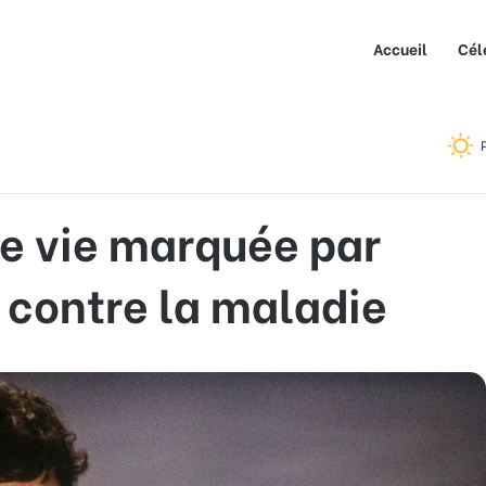
Accueil
Cél
uée par son long combat contre la maladie
ne vie marquée par
 contre la maladie