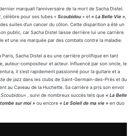
t dernier marquait l’anniversaire de la mort de Sacha Distel.
, célèbre pour ses tubes «
Scoubidou
» et
« La Belle Vie »
,
t des suites d’un cancer du côlon. Cette disparition a été un
on public, car Sacha Distel laisse derrière lui une carrière
le et une vie marquée par des combats contre la maladie.
 Paris, Sacha Distel a eu une carrière prolifique en tant
te, auteur-compositeur et acteur. Influencé par son oncle, le
ntura, il s’est rapidement passionné pour la guitare et a
te de jazz dans les clubs de Saint-Germain-des-Prés et du
ent au Caveau de la Huchette. Sa carrière a pris son envol
«
Scoubidou
« , suivi de nombreux succès tels que
« La Belle
e tombe sur moi »
ou encore
« Le Soleil de ma vie »
en duo