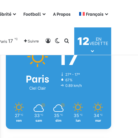
ébrité
Football
A Propos
Français
Météo
12
EN
℃
17
Connexion
Switch skin
Rechercher
Suivre
Paris
VEDETTE
17
℃
Paris
27º - 17º
67%
0.89 km/h
Ciel Clair
27
33
35
35
34
℃
℃
℃
℃
℃
ven
sam
dim
lun
mar