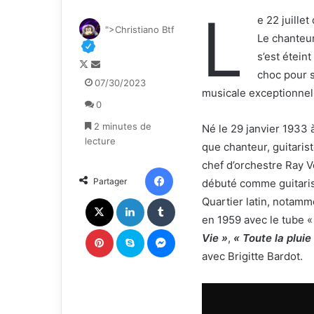
L
e 22 juille
">Christiano Btf
Le chanteur
s’est étein
F
E
choc pour s
o
n
07/30/2023
musicale exceptionnel
l
v
0
l
o
o
y
2 minutes de
Né le 29 janvier 1933 à
w
e
lecture
que chanteur, guitaris
o
r
chef d’orchestre Ray Ve
n
u
Facebook
Partager
débuté comme guitaris
X
n
c
X
Linkedin
Tumblr
Quartier latin, notamm
o
en 1959 avec le tube 
u
Pinterest
Skype
Messenger
Vie »
,
« Toute la plui
r
avec Brigitte Bardot.
r
i
e
l