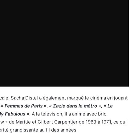
cale, Sacha Distel a également marqué le cinéma en jouant
e
« Femmes de Paris »
,
« Zazie dans le métro »,
« Le
ly Fabulous »
. À la télévision, il a animé avec brio
w » de Maritie et Gilbert Carpentier de 1963 à 1971, ce qui
arité grandissante au fil des années.