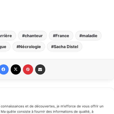
rrière
chanteur
France
maladie
que
Nécrologie
Sacha Distel
Facebook
X
Pinterest
Partager par email
 connaissances et de découvertes, je m'efforce de vous offrir un
. Ma quête consiste à fournir des informations de qualité, à