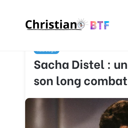
Accueil
/
Nécrologie
/
Sacha Distel : une vie marq
Nécrologie
Sacha Distel : u
son long combat