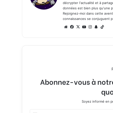
décrypter l'actualité et à part
données est bien plus qu'une p
Rejoignez-moi dans cette aventure
connaissances se conjuguent po
We
Fa
X
Yo
Ins
Sn
Tik
bsi
ce
uT
tag
ap
To
te
bo
ub
ra
ch
k
ok
e
m
at
Abonnez-vous à notre 
quo
Soyez informé en pr
E