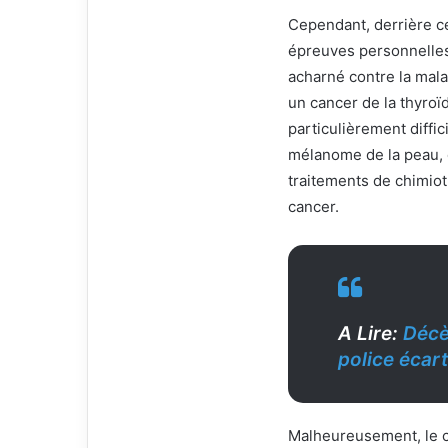
Cependant, derrière cet
épreuves personnelles 
acharné contre la mala
un cancer de la thyroï
particulièrement diffici
mélanome de la peau, d
traitements de chimiot
cancer.
A Lire:
Décè
police écart
Malheureusement, le c