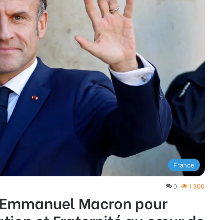
France
0
1 300
t Emmanuel Macron pour
ation et Fraternité au cœur de