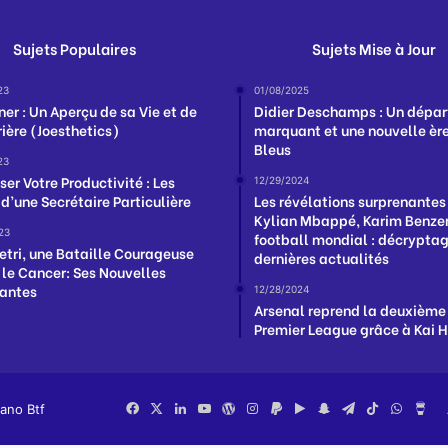
Sujets Populaires
Sujets Mise à Jour
23
01/08/2025
ner : Un Aperçu de sa Vie et de
Didier Deschamps : Un dépar
rière (Joesthetics)
marquant et une nouvelle ère
Bleus
23
er Votre Productivité : Les
12/29/2024
 d’une Secrétaire Particulière
Les révélations surprenantes
Kylian Mbappé, Karim Benzem
23
football mondial : décrypta
ietri, une Bataille Courageuse
dernières actualités
 le Cancer: Ses Nouvelles
antes
12/28/2024
Arsenal reprend la deuxième
Premier League grâce à Kai 
iano Btf
Facebook
X
Linkedin
YouTube
WordPress
Instagram
PayPal
Google
Snapchat
Telegram
TikTok
Whats
Bu
Play
Me