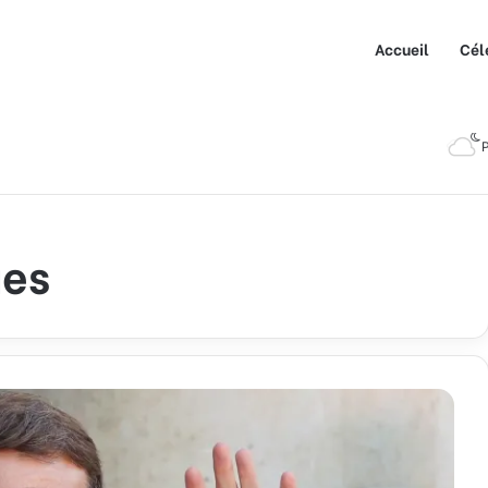
Accueil
Cél
P
ues