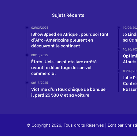
Sujets Récents
02/03/2026
10/09/20
IShowSpeed en Afrique : pourquoi tant
Jo Lind
d’Afro-Américains pleurent en
sa Car
découvrant le continent
10/20/20
Optimis
08/18/2025
États-Unis : un pilote ivre arrêté
Atouts
avant le décollage de son vol
08/09/20
commercial
Julie P
Contre
08/17/2025
Victime d’un faux chèque de banque :
Rassur
il perd 25 500 € et sa voiture
© Copyright 2026, Tous droits Réservés | Ecrit par
Christ