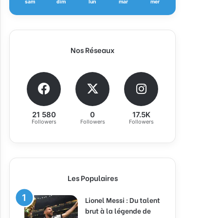
sam
dim
lun
mar
mer
Nos Réseaux
21 580
0
17.5K
Followers
Followers
Followers
Les Populaires
Lionel Messi : Du talent
brut à la légende de