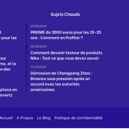
Sujets Chauds
01/04/2024
t
PRRIME de 3000 euros pour les 15-25
 pour les
ans : Comment en Profiter ?
02/26/2024
Comment devenir testeur de produits
 sur
Nike : Tout ce que vous devez savoir
a, et le
11/22/2023
ge des
Démission de Changpeng Zhao :
Binance sous pression après un
accord avec les autorités
 place en
américaines
Havertz
App
y
Accueil
A Propos
Le Blog
Politique de confidentialité