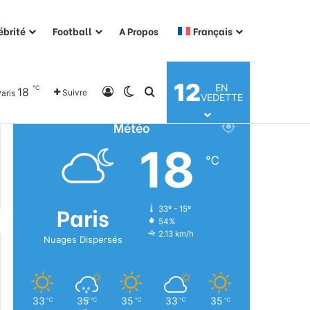
ébrité
Football
A Propos
Français
12
EN
℃
18
Connexion
Switch skin
Rechercher
Suivre
aris
VEDETTE
Météo
18
℃
Paris
33º - 15º
54%
2.13 km/h
Nuages Dispersés
33
35
35
33
35
℃
℃
℃
℃
℃