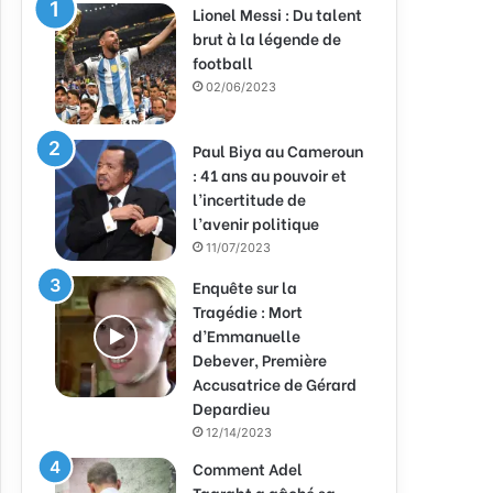
Lionel Messi : Du talent
brut à la légende de
football
02/06/2023
Paul Biya au Cameroun
: 41 ans au pouvoir et
l’incertitude de
l’avenir politique
11/07/2023
Enquête sur la
Tragédie : Mort
d’Emmanuelle
Debever, Première
Accusatrice de Gérard
Depardieu
12/14/2023
Comment Adel
Taarabt a gâché sa