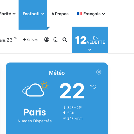
ébrité
Football
A Propos
Français
12
EN
℃
23
Connexion
Switch skin
Rechercher
Suivre
aris
VEDETTE
Météo
22
℃
Paris
34º - 21º
53%
2.17 km/h
Nuages Dispersés