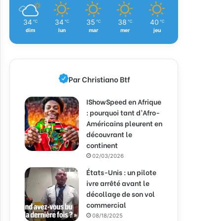
34
34
35
38
40
℃
℃
℃
℃
℃
dim
lun
mar
mer
jeu
Par Christiano Btf
IShowSpeed en Afrique
: pourquoi tant d’Afro-
Américains pleurent en
découvrant le
continent
02/03/2026
États-Unis : un pilote
ivre arrêté avant le
décollage de son vol
commercial
08/18/2025