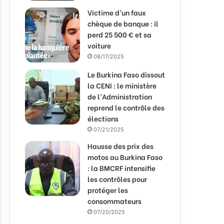
Victime d’un faux
chèque de banque : il
perd 25 500 € et sa
voiture
08/17/2025
Le Burkina Faso dissout
la CENI : le ministère
de l’Administration
reprend le contrôle des
élections
07/21/2025
Hausse des prix des
motos au Burkina Faso
: la BMCRF intensifie
les contrôles pour
protéger les
consommateurs
07/20/2025