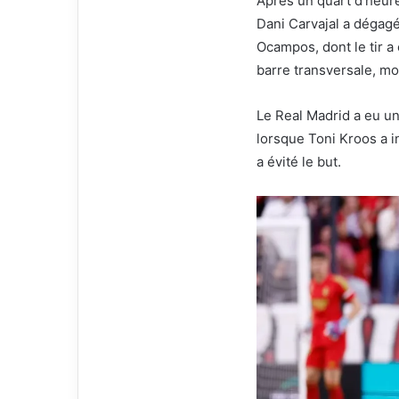
Après un quart d’heure
l
Dani Carvajal a dégagé 
Ocampos, dont le tir a 
barre transversale, mo
Le Real Madrid a eu u
lorsque Toni Kroos a i
a évité le but.