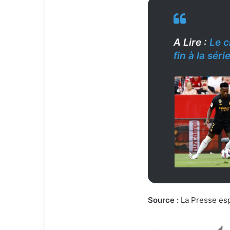
A Lire :
Le c
fin à la sér
Source :
La Presse espa