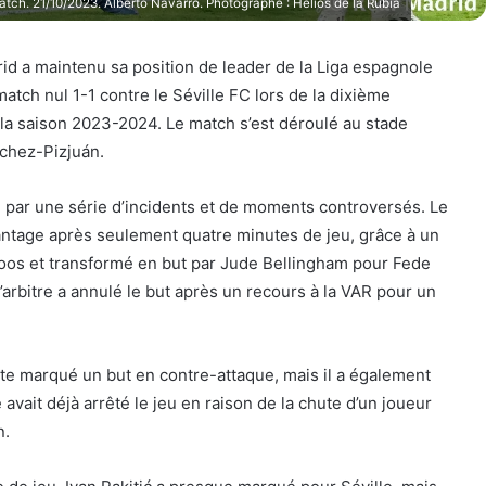
atch. 21/10/2023. Alberto Navarro. Photographe : Hélios de la Rubia
id a maintenu sa position de leader de la Liga espagnole
atch nul 1-1 contre le Séville FC lors de la dixième
la saison 2023-2024. Le match s’est déroulé au stade
hez-Pizjuán.
 par une série d’incidents et de moments controversés. Le
vantage après seulement quatre minutes de jeu, grâce à un
roos et transformé en but par Jude Bellingham pour Fede
’arbitre a annulé le but après un recours à la VAR pour un
te marqué un but en contre-attaque, mais il a également
e avait déjà arrêté le jeu en raison de la chute d’un joueur
n.