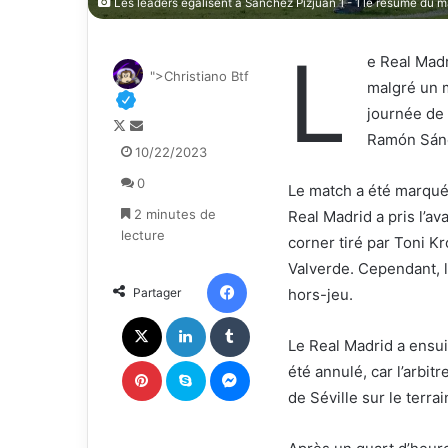
Les leaders égalisent à Sanchez Pizjuan 1 - 1 le résumé du m
L
e Real Madr
">Christiano Btf
malgré un m
journée de 
F
E
Ramón Sánc
o
n
10/22/2023
l
v
0
l
o
Le match a été marqué
o
y
2 minutes de
Real Madrid a pris l’a
w
e
lecture
corner tiré par Toni K
o
r
Valverde. Cependant, l
n
u
Facebook
Partager
hors-jeu.
X
n
c
X
Linkedin
Tumblr
o
Le Real Madrid a ensui
u
Pinterest
Skype
Messenger
été annulé, car l’arbitr
r
de Séville sur le terrai
r
i
e