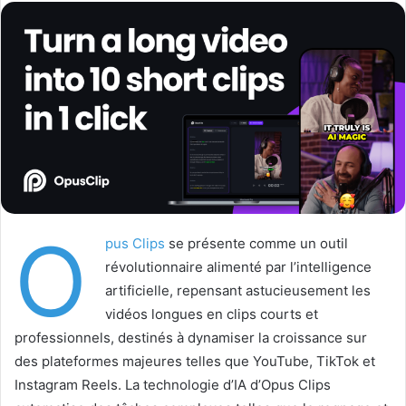
l
o
o
y
w
e
o
r
n
u
X
n
c
o
u
r
r
O
pus Clips
se présente comme un outil
i
révolutionnaire alimenté par l’intelligence
e
artificielle, repensant astucieusement les
l
vidéos longues en clips courts et
professionnels, destinés à dynamiser la croissance sur
des plateformes majeures telles que YouTube, TikTok et
Instagram Reels. La technologie d’IA d’Opus Clips