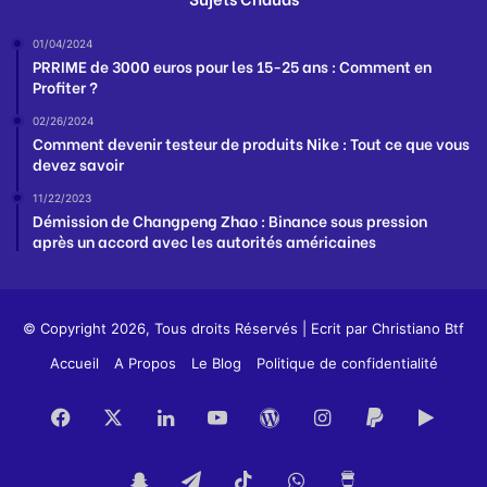
01/04/2024
PRRIME de 3000 euros pour les 15-25 ans : Comment en
Profiter ?
02/26/2024
Comment devenir testeur de produits Nike : Tout ce que vous
devez savoir
11/22/2023
Démission de Changpeng Zhao : Binance sous pression
après un accord avec les autorités américaines
© Copyright 2026, Tous droits Réservés | Ecrit par
Christiano Btf
Accueil
A Propos
Le Blog
Politique de confidentialité
Facebook
X
Linkedin
YouTube
WordPress
Instagram
PayPal
Goog
Play
Snapchat
Telegram
TikTok
WhatsApp
Buy