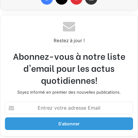
Restez à jour !
Abonnez-vous à notre liste
d'email pour les actus
quotidiennes!
Soyez informé en premier des nouvelles publications.
E
n
t
r
e
z