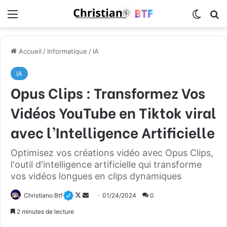
Menu
Switch
R
Accueil
/
Informatique
/
IA
IA
Opus Clips : Transformez Vos
Vidéos YouTube en Tiktok viral
avec l’Intelligence Artificielle
Optimisez vos créations vidéo avec Opus Clips,
l'outil d'intelligence artificielle qui transforme
vos vidéos longues en clips dynamiques
Christiano Btf
F
E
01/24/2024
0
o
n
2 minutes de lecture
l
v