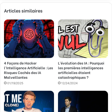
v
Articles similaires
o
t
r
e
a
d
r
e
s
s
4 Façons de Hacker
L’évolution des IA : Pourquoi
e
l’Intelligence Artificielle : Les
les premières intelligences
E
Risques Cachés des IA
artificielles étaient
m
Malveillantes
catastrophiques ?
a
01/19/2025
12/24/2024
i
l