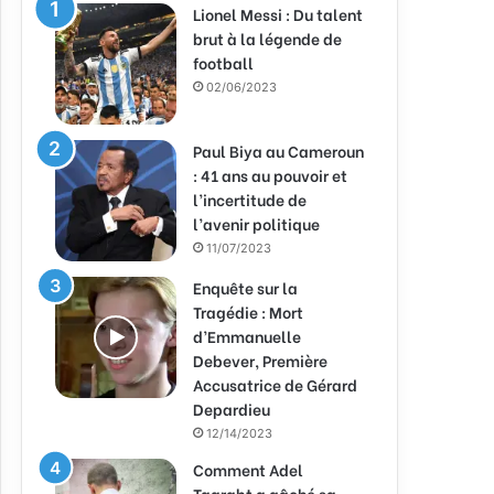
Lionel Messi : Du talent
brut à la légende de
football
02/06/2023
Paul Biya au Cameroun
: 41 ans au pouvoir et
l’incertitude de
l’avenir politique
11/07/2023
Enquête sur la
Tragédie : Mort
d’Emmanuelle
Debever, Première
Accusatrice de Gérard
Depardieu
12/14/2023
Comment Adel
Taarabt a gâché sa