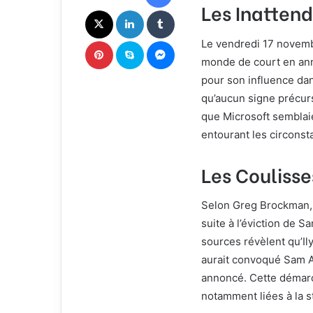
Les Inattend
c
X
Linkedin
Tumblr
o
u
Pinterest
Skype
Messenger
Le vendredi 17 novembr
r
monde de court en an
r
pour son influence dan
i
e
qu’aucun signe précur
l
que Microsoft semblaie
entourant les circonst
Les Coulisse
Selon Greg Brockman, 
suite à l’éviction de 
sources révèlent qu’I
aurait convoqué Sam A
annoncé. Cette démarc
notamment liées à la s