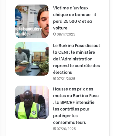
Victime d’un faux
chèque de banque : il
perd 25 500 € et sa
voiture
08/17/2025
Le Burkina Faso dissout
la CENI : le ministère
de l’Administration
reprend le contrôle des
élections
07/21/2025
Hausse des prix des
motos au Burkina Faso
: la BMCRF intensifie
les contrôles pour
protéger les
consommateurs
07/20/2025