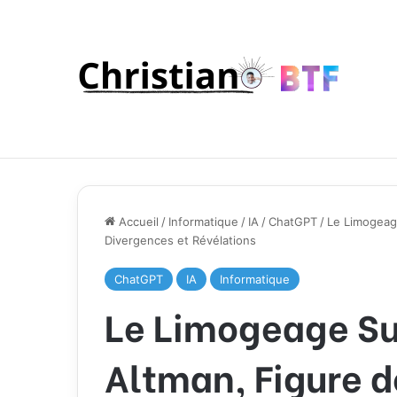
Accueil
/
Informatique
/
IA
/
ChatGPT
/
Le Limogeage
Divergences et Révélations
ChatGPT
IA
Informatique
Le Limogeage S
Altman, Figure de