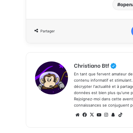
open
Partager
Christiano Btf
En tant que fervent amateur de
contenu informatif et stimulant
décrypter l'actualité et à part
données est bien plus qu'une p
Rejoignez-moi dans cette aventure
connaissances se conjuguent po
We
Fa
X
Yo
Ins
Sn
Tik
bsi
ce
uT
tag
ap
To
te
bo
ub
ra
ch
k