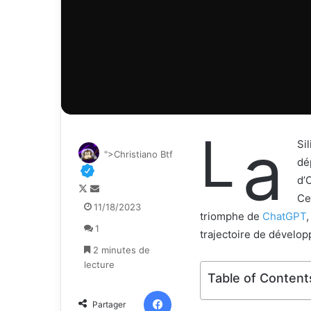
L
a
Si
">Christiano Btf
dé
d’
F
E
Ce
o
n
11/18/2023
triomphe de
ChatGPT
l
v
1
l
o
trajectoire de dévelop
o
y
2 minutes de
w
e
lecture
o
r
Table of Content
n
u
Facebook
Partager
X
n