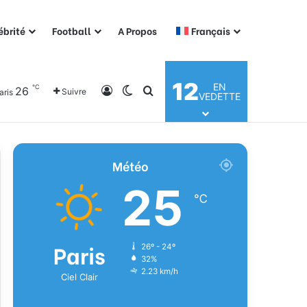
ébrité
Football
A Propos
Français
12
EN
℃
26
Connexion
Switch skin
Rechercher
Suivre
aris
VEDETTE
Météo
25
℃
Paris
26º - 24º
32%
2.23 km/h
Ciel Clair