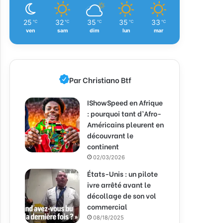
25
32
35
35
33
℃
℃
℃
℃
℃
ven
sam
dim
lun
mar
Par Christiano Btf
IShowSpeed en Afrique
: pourquoi tant d’Afro-
Américains pleurent en
découvrant le
continent
02/03/2026
États-Unis : un pilote
ivre arrêté avant le
décollage de son vol
commercial
08/18/2025