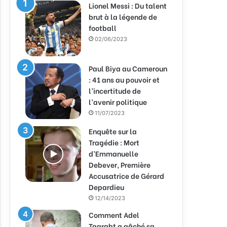
Lionel Messi : Du talent
brut à la légende de
football
02/06/2023
Paul Biya au Cameroun
: 41 ans au pouvoir et
l’incertitude de
l’avenir politique
11/07/2023
Enquête sur la
Tragédie : Mort
d’Emmanuelle
Debever, Première
Accusatrice de Gérard
Depardieu
12/14/2023
Comment Adel
Taarabt a gâché sa