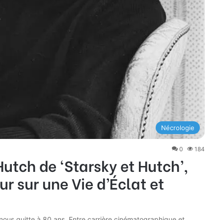
Nécrologie
0
184
Hutch de ‘Starsky et Hutch’,
ur sur une Vie d’Éclat et
 nous quitte à 80 ans. Entre carrière cinématographique et