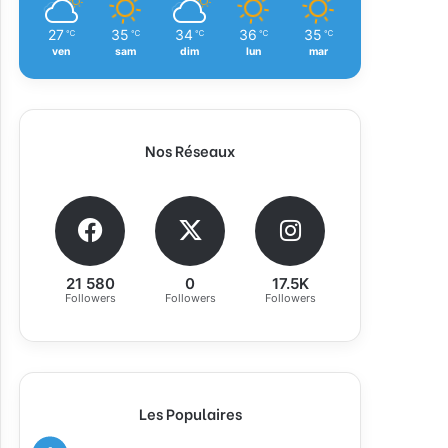
27
35
34
36
35
℃
℃
℃
℃
℃
ven
sam
dim
lun
mar
Nos Réseaux
21 580
0
17.5K
Followers
Followers
Followers
Les Populaires