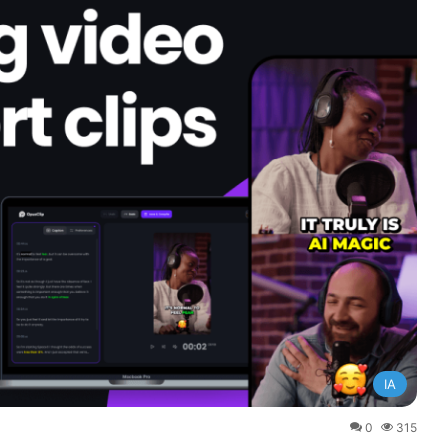
IA
0
315