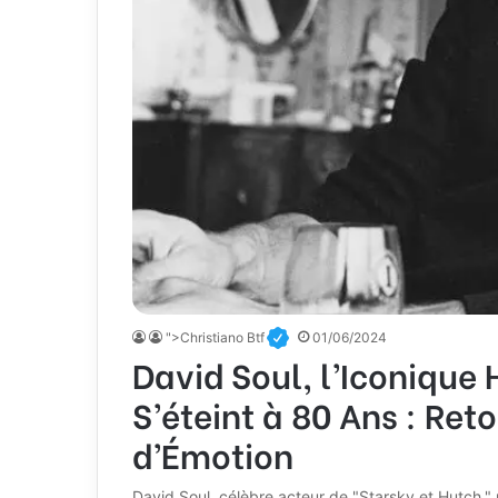
">Christiano Btf
01/06/2024
David Soul, l’Iconique 
S’éteint à 80 Ans : Reto
d’Émotion
David Soul, célèbre acteur de "Starsky et Hutch,"