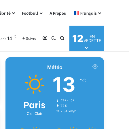
ébrité
Football
A Propos
Français
12
EN
℃
14
Connexion
Switch skin
Rechercher
Suivre
aris
VEDETTE
Météo
13
℃
Paris
27º - 12º
77%
2.34 km/h
Ciel Clair