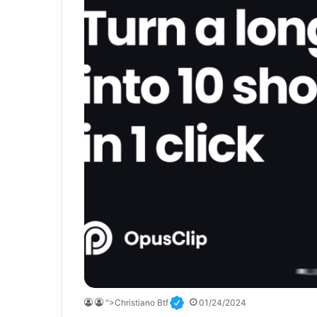
">Christiano Btf
01/24/2024