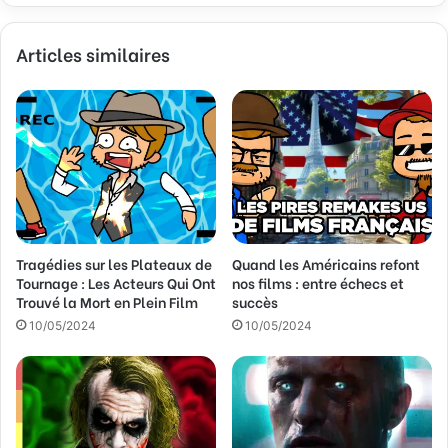
z
v
Articles similaires
o
t
r
e
a
d
r
e
s
s
Tragédies sur les Plateaux de
Quand les Américains refont
e
Tournage : Les Acteurs Qui Ont
nos films : entre échecs et
E
Trouvé la Mort en Plein Film
succès
m
a
10/05/2024
10/05/2024
i
l