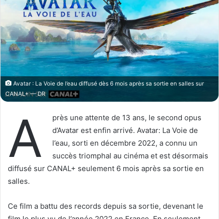
o
r
n
u
X
n
c
o
u
r
r
Avatar : La Voie de l’eau diffusé dès 6 mois après sa sortie en salles sur
CANAL+ — DR
i
e
A
près une attente de 13 ans, le second opus
l
d’Avatar est enfin arrivé. Avatar: La Voie de
l’eau, sorti en décembre 2022, a connu un
succès triomphal au cinéma et est désormais
diffusé sur CANAL+ seulement 6 mois après sa sortie en
salles.
Ce film a battu des records depuis sa sortie, devenant le
film le plus vu de l’année 2022 en France. En seulement