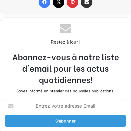
Restez à jour !
Abonnez-vous à notre liste
d'email pour les actus
quotidiennes!
Soyez informé en premier des nouvelles publications.
E
n
t
r
e