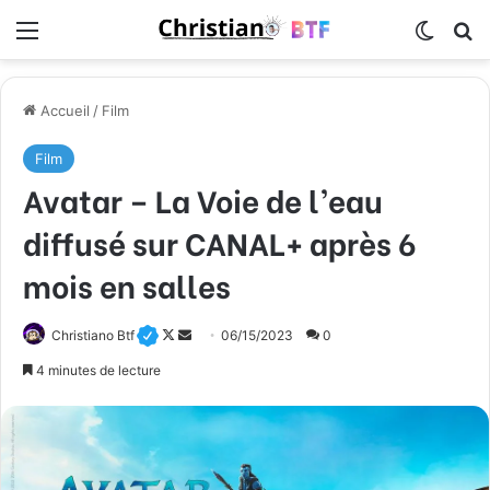
Menu
Switch
R
Accueil
/
Film
Film
Avatar – La Voie de l’eau
diffusé sur CANAL+ après 6
mois en salles
Christiano Btf
F
E
06/15/2023
0
o
n
4 minutes de lecture
l
v
l
o
o
y
w
e