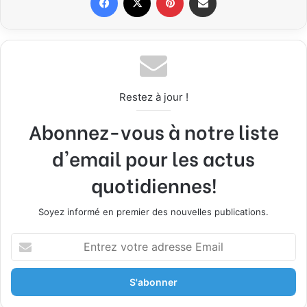
Restez à jour !
Abonnez-vous à notre liste
d'email pour les actus
quotidiennes!
Soyez informé en premier des nouvelles publications.
E
n
t
r
e