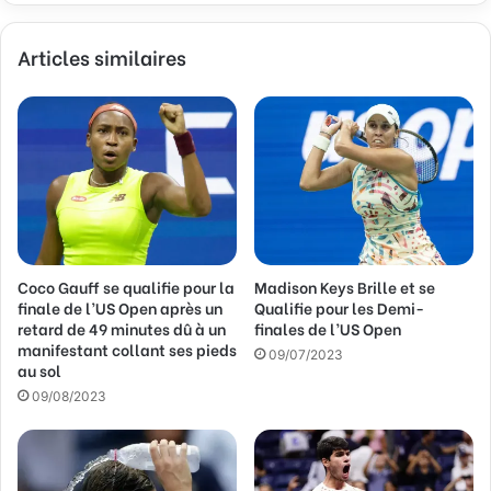
z
v
Articles similaires
o
t
r
e
a
d
r
e
s
s
Coco Gauff se qualifie pour la
Madison Keys Brille et se
e
finale de l’US Open après un
Qualifie pour les Demi-
E
retard de 49 minutes dû à un
finales de l’US Open
m
manifestant collant ses pieds
a
09/07/2023
au sol
i
09/08/2023
l