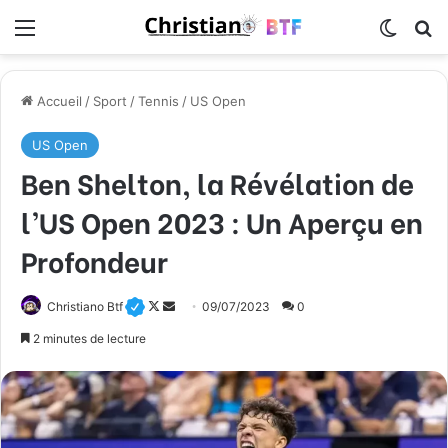
Menu
Switch
R
Accueil
/
Sport
/
Tennis
/
US Open
US Open
Ben Shelton, la Révélation de
l’US Open 2023 : Un Aperçu en
Profondeur
Christiano Btf
F
E
09/07/2023
0
o
n
2 minutes de lecture
l
v
l
o
o
y
w
e