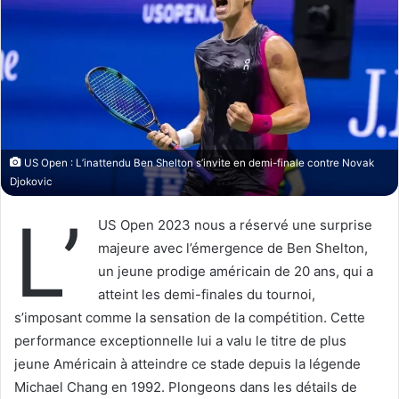
o
r
n
u
X
n
c
o
u
r
r
US Open : L’inattendu Ben Shelton s’invite en demi-finale contre Novak
i
Djokovic
e
L’
l
US Open 2023 nous a réservé une surprise
majeure avec l’émergence de Ben Shelton,
un jeune prodige américain de 20 ans, qui a
atteint les demi-finales du tournoi,
s’imposant comme la sensation de la compétition. Cette
performance exceptionnelle lui a valu le titre de plus
jeune Américain à atteindre ce stade depuis la légende
Michael Chang en 1992. Plongeons dans les détails de