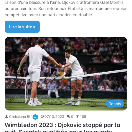
raison d'une blessure à l'aine. Djokovic affrontera Gaël Monfils
au prochain tour. Son retour aux États-Unis marque une reprise
compétitive avec une participation en double.
Lire la suite »
Tennis
Christiano Btf
07/10/2023
0
185
Wimbledon 2023 : Djokovic stoppé par la
nuit, Swiatek qualifiée pour les quarts