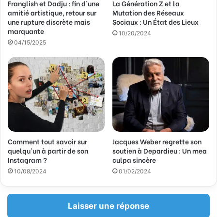
Franglish et Dadju : fin d’une
La Génération Z et la
e
amitié artistique, retour sur
Mutation des Réseaux
E
une rupture discrète mais
Sociaux : Un État des Lieux
m
marquante
a
10/20/2024
04/15/2025
i
l
Comment tout savoir sur
Jacques Weber regrette son
quelqu’un à partir de son
soutien à Depardieu : Un mea
Instagram ?
culpa sincère
10/08/2024
01/02/2024
Laisser une réponse