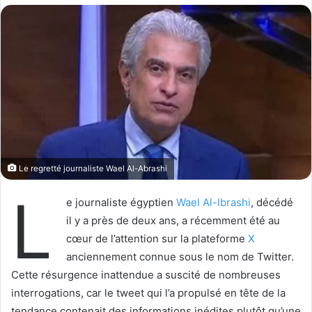
l
o
o
y
w
e
o
r
n
u
X
n
c
o
u
r
Le regretté journaliste Wael Al-Abrashi
r
L
i
e journaliste égyptien
Wael Al-Ibrashi
, décédé
e
il y a près de deux ans, a récemment été au
l
cœur de l’attention sur la plateforme
X
anciennement connue sous le nom de Twitter.
Cette résurgence inattendue a suscité de nombreuses
interrogations, car le tweet qui l’a propulsé en tête de la
tendance contenait des informations inédites plutôt qu’une