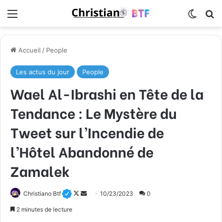
Menu
Switch
R
Accueil
/
People
Les actus du jour
People
Wael Al-Ibrashi en Tête de la
Tendance : Le Mystère du
Tweet sur l’Incendie de
l’Hôtel Abandonné de
Zamalek
Christiano Btf
F
E
10/23/2023
0
o
n
2 minutes de lecture
l
v