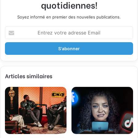
quotidiennes!
Soyez informé en premier des nouvelles publications.
E
n
t
r
e
z
v
Articles similaires
o
t
r
e
a
d
r
e
s
s