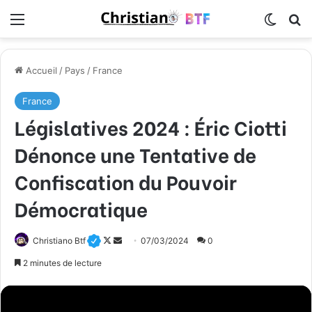
Menu
Switch
R
Accueil
/
Pays
/
France
France
Législatives 2024 : Éric Ciotti
Dénonce une Tentative de
Confiscation du Pouvoir
Démocratique
Christiano Btf
F
E
07/03/2024
0
o
n
2 minutes de lecture
l
v
l
o
o
y