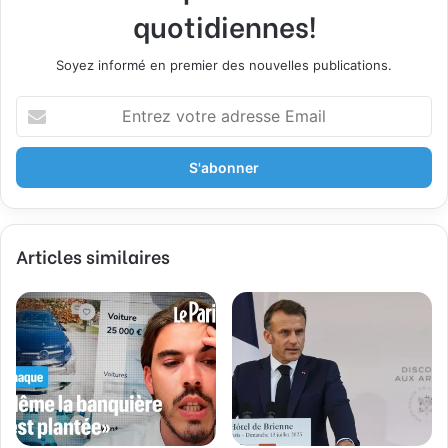
quotidiennes!
Soyez informé en premier des nouvelles publications.
E
n
t
r
e
z
v
Articles similaires
o
t
r
e
a
d
r
e
s
s