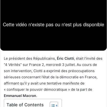
w
e
o
r
n
u
X
n
c
o
u
r
r
i
Le président des Républicains,
Éric Ciotti
, était l’invité des
e
“4 Vérités” sur France 2, mercredi 3 juillet. Au cours de
l
son intervention, Ciotti a exprimé des préoccupations
sérieuses concernant l’état de la démocratie en France,
affirmant qu’il y avait une tentative manifeste de
« confisquer le pouvoir démocratique » de la part de
Emmanuel Macron
.
Table of Contents