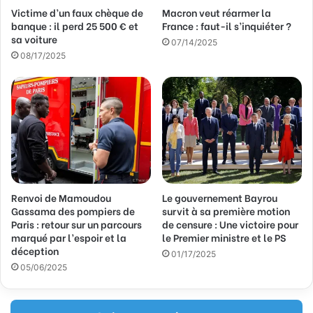
Victime d’un faux chèque de
Macron veut réarmer la
e
banque : il perd 25 500 € et
France : faut-il s’inquiéter ?
E
sa voiture
m
07/14/2025
a
08/17/2025
i
l
Renvoi de Mamoudou
Le gouvernement Bayrou
Gassama des pompiers de
survit à sa première motion
Paris : retour sur un parcours
de censure : Une victoire pour
marqué par l’espoir et la
le Premier ministre et le PS
déception
01/17/2025
05/06/2025