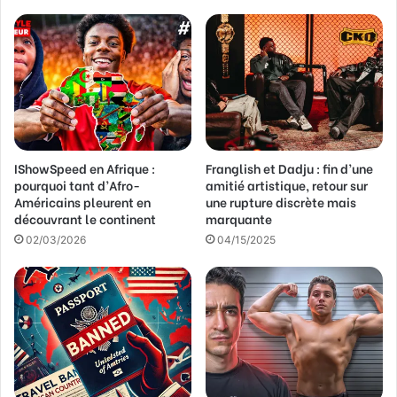
r
e
a
d
r
e
s
s
IShowSpeed en Afrique :
Franglish et Dadju : fin d’une
e
pourquoi tant d’Afro-
amitié artistique, retour sur
E
Américains pleurent en
une rupture discrète mais
m
découvrant le continent
marquante
a
02/03/2026
04/15/2025
i
l