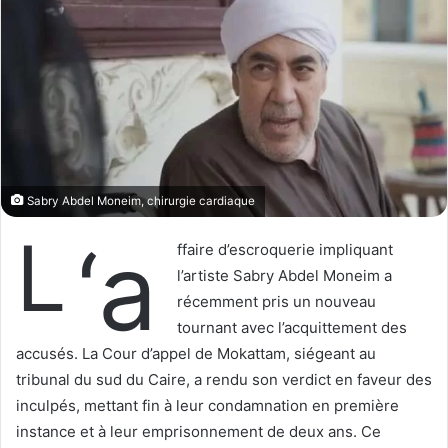
w
e
o
r
n
u
X
n
c
o
u
r
Sabry Abdel Moneim, chirurgie cardiaque
r
L
‘a
i
ffaire d’escroquerie impliquant
e
l’artiste Sabry Abdel Moneim a
l
récemment pris un nouveau
tournant avec l’acquittement des
accusés. La Cour d’appel de Mokattam, siégeant au
tribunal du sud du Caire, a rendu son verdict en faveur des
inculpés, mettant fin à leur condamnation en première
instance et à leur emprisonnement de deux ans. Ce