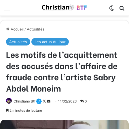
Menu
Switch
R
Accueil
/
Actualités
Actualités
Les actus du jour
Les motifs de l’acquittement
des accusés dans l’affaire de
fraude contre l’artiste Sabry
Abdel Moneim
Christiano Btf
F
E
11/02/2023
0
o
n
2 minutes de lecture
l
v
l
o
o
y