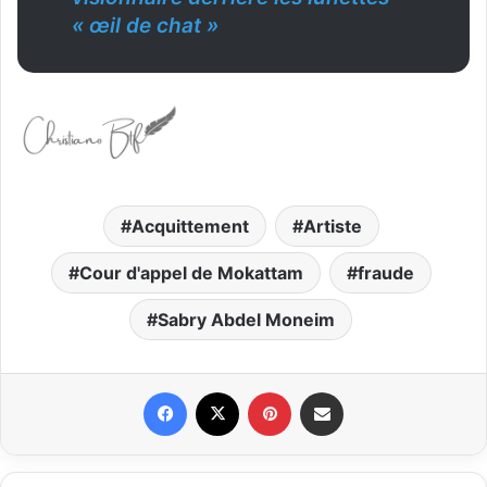
« œil de chat »
Acquittement
Artiste
Cour d'appel de Mokattam
fraude
Sabry Abdel Moneim
Facebook
X
Pinterest
Partager par email