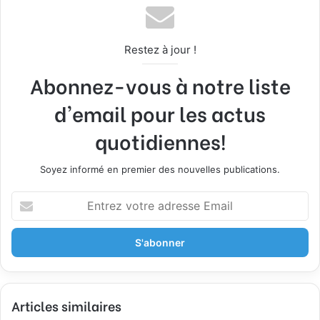
Restez à jour !
Abonnez-vous à notre liste
d'email pour les actus
quotidiennes!
Soyez informé en premier des nouvelles publications.
E
n
t
r
e
z
v
Articles similaires
o
t