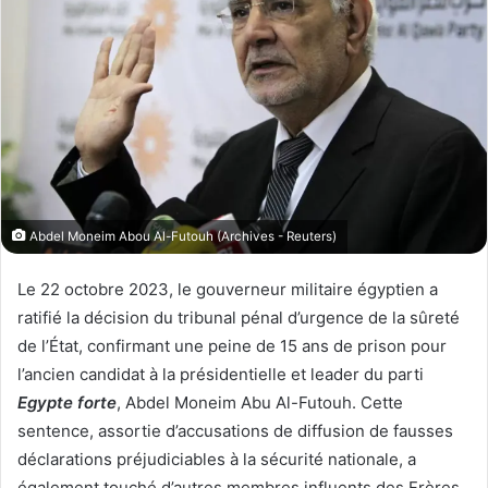
o
r
n
u
X
n
c
o
u
r
r
i
Abdel Moneim Abou Al-Futouh (Archives - Reuters)
e
l
Le 22 octobre 2023, le gouverneur militaire égyptien a
ratifié la décision du tribunal pénal d’urgence de la sûreté
de l’État, confirmant une peine de 15 ans de prison pour
l’ancien candidat à la présidentielle et leader du parti
Egypte forte
, Abdel Moneim Abu Al-Futouh. Cette
sentence, assortie d’accusations de diffusion de fausses
déclarations préjudiciables à la sécurité nationale, a
également touché d’autres membres influents des Frères