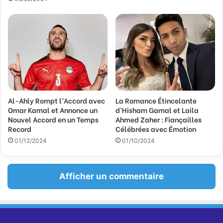
l
Al-Ahly Rompt l’Accord avec
La Romance Étincelante
Omar Kamal et Annonce un
d’Hisham Gamal et Laila
Nouvel Accord en un Temps
Ahmed Zaher : Fiançailles
Record
Célébrées avec Émotion
01/12/2024
01/10/2024
Afficher un commentaire