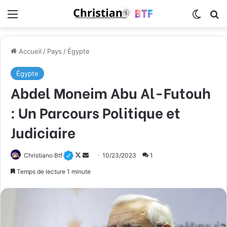
Menu
Switch
R
Accueil
/
Pays
/
Égypte
Égypte
Abdel Moneim Abu Al-Futouh
: Un Parcours Politique et
Judiciaire
Christiano Btf
F
E
10/23/2023
1
o
n
Temps de lecture 1 minute
l
v
l
o
o
y
w
e