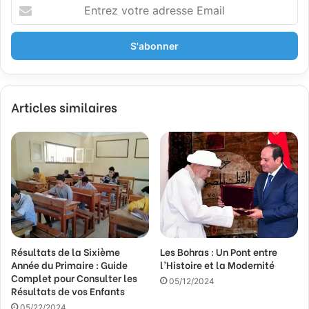
E
n
t
r
e
z
v
Articles similaires
o
t
r
e
a
d
r
e
s
s
Résultats de la Sixième
Les Bohras : Un Pont entre
e
Année du Primaire : Guide
l’Histoire et la Modernité
E
Complet pour Consulter les
m
05/12/2024
Résultats de vos Enfants
a
05/22/2024
i