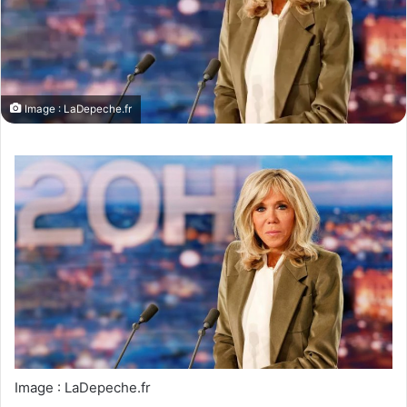
n
c
o
u
r
Image : LaDepeche.fr
r
i
e
l
Image : LaDepeche.fr