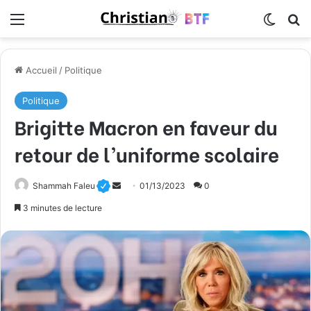
Menu
Switch
R
Accueil
/
Politique
Politique
Brigitte Macron en faveur du
retour de l’uniforme scolaire
Shammah Faleu
E
01/13/2023
0
n
3 minutes de lecture
v
o
y
e
r
u