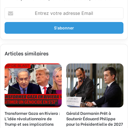
E
n
t
r
e
z
v
Articles similaires
o
t
r
e
a
d
r
e
s
s
Transformer Gaza en Riviera :
Gérald Darmanin Prêt à
e
L’idée révolutionnaire de
Soutenir Édouard Philippe
E
Trump et ses implications
pour la Présidentielle de 2027
m