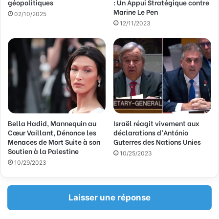
géopolitiques
: Un Appui Stratégique contre
a
Marine Le Pen
02/10/2025
i
12/11/2023
l
Bella Hadid, Mannequin au
Israël réagit vivement aux
Cœur Vaillant, Dénonce les
déclarations d’António
Menaces de Mort Suite à son
Guterres des Nations Unies
Soutien à la Palestine
10/25/2023
10/29/2023
Laisser une réponse