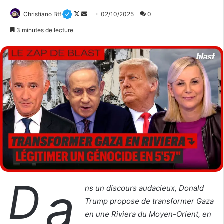
Christiano Btf
F
E
02/10/2025
0
o
n
3 minutes de lecture
l
v
l
o
o
y
w
e
o
r
n
u
X
n
c
o
u
r
r
D
a
i
ns un discours audacieux, Donald
e
Trump propose de transformer Gaza
l
en une Riviera du Moyen-Orient, en