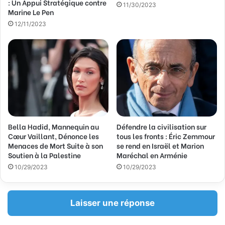
: Un Appui Stratégique contre
a
11/30/2023
Marine Le Pen
i
12/11/2023
l
Bella Hadid, Mannequin au
Défendre la civilisation sur
Cœur Vaillant, Dénonce les
tous les fronts : Éric Zemmour
Menaces de Mort Suite à son
se rend en Israël et Marion
Soutien à la Palestine
Maréchal en Arménie
10/29/2023
10/29/2023
Laisser une réponse