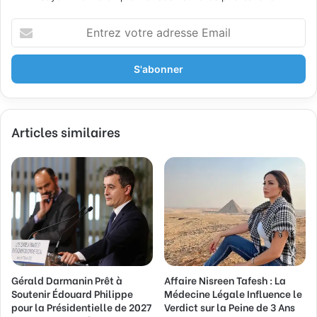
E
n
t
r
e
z
v
Articles similaires
o
t
r
e
a
d
r
e
s
s
Gérald Darmanin Prêt à
Affaire Nisreen Tafesh : La
e
Soutenir Édouard Philippe
Médecine Légale Influence le
E
pour la Présidentielle de 2027
Verdict sur la Peine de 3 Ans
m