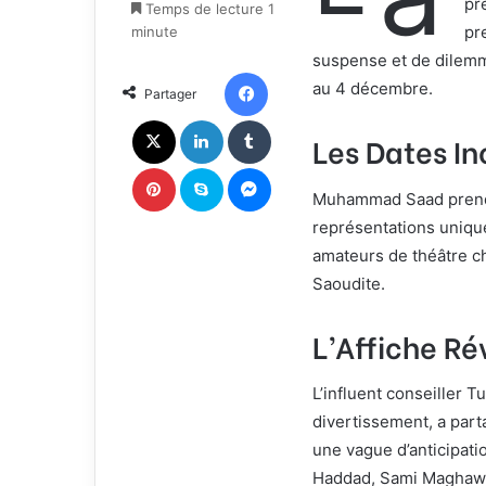
pr
o
y
Temps de lecture 1
w
e
pr
minute
o
r
suspense et de dilemm
n
u
Facebook
au 4 décembre.
Partager
X
n
c
X
Linkedin
Tumblr
Les Dates I
o
u
Pinterest
Skype
Messenger
r
Muhammad Saad prend 
r
représentations unique
i
amateurs de théâtre c
e
l
Saoudite.
L’Affiche Ré
L’influent conseiller T
divertissement, a part
une vague d’anticipat
Haddad, Sami Maghawr