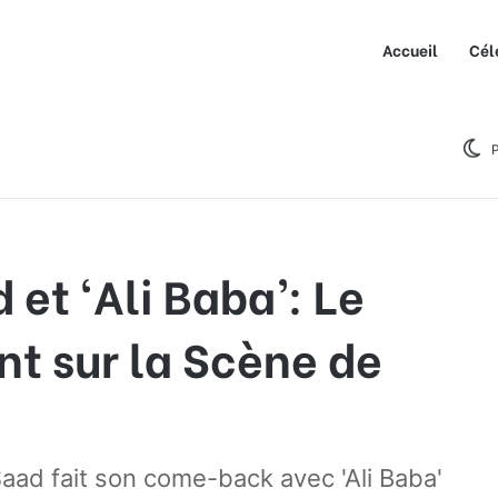
Accueil
Cél
tour Éblouissant sur la Scène de Riyad
P
t ‘Ali Baba’: Le
nt sur la Scène de
ad fait son come-back avec 'Ali Baba'