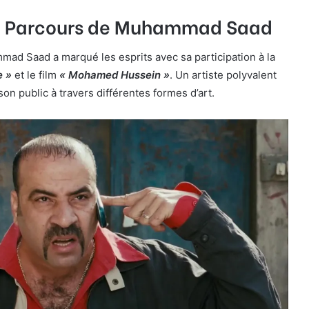
le Parcours de Muhammad Saad
mmad Saad a marqué les esprits avec sa participation à la
e »
et le film
« Mohamed Hussein »
. Un artiste polyvalent
son public à travers différentes formes d’art.