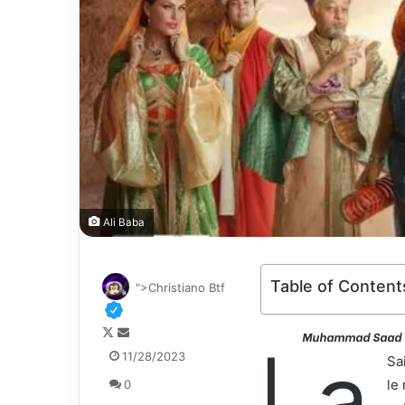
Ali Baba
Table of Content
">Christiano Btf
F
E
Muhammad Saad Ill
L
a
o
n
11/28/2023
Sa
l
v
le
0
l
o