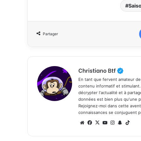
Sais
Partager
Christiano Btf
En tant que fervent amateur de
contenu informatif et stimulant
décrypter l'actualité et à part
données est bien plus qu'une p
Rejoignez-moi dans cette aventure
connaissances se conjuguent po
We
Fa
X
Yo
Ins
Sn
Tik
bsi
ce
uT
tag
ap
To
te
bo
ub
ra
ch
k