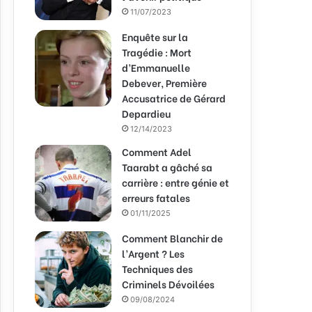
11/07/2023
Enquête sur la
Tragédie : Mort
d’Emmanuelle
Debever, Première
Accusatrice de Gérard
Depardieu
12/14/2023
Comment Adel
Taarabt a gâché sa
carrière : entre génie et
erreurs fatales
01/11/2025
Comment Blanchir de
l’Argent ? Les
Techniques des
Criminels Dévoilées
09/08/2024