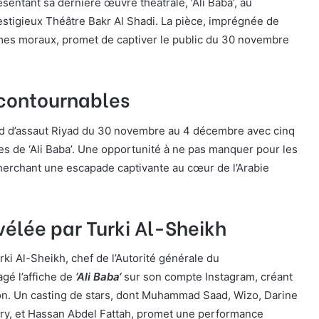
ésentant sa dernière œuvre théâtrale, ‘Ali Baba’, au
estigieux Théâtre Bakr Al Shadi. La pièce, imprégnée de
es moraux, promet de captiver le public du 30 novembre
ncontournables
d’assaut Riyad du 30 novembre au 4 décembre avec cinq
s de ‘Ali Baba’. Une opportunité à ne pas manquer pour les
herchant une escapade captivante au cœur de l’Arabie
vélée par Turki Al-Sheikh
urki Al-Sheikh, chef de l’Autorité générale du
agé l’affiche de
‘Ali Baba
‘
sur son compte Instagram, créant
ion. Un casting de stars, dont Muhammad Saad, Wizo, Darine
y, et Hassan Abdel Fattah, promet une performance