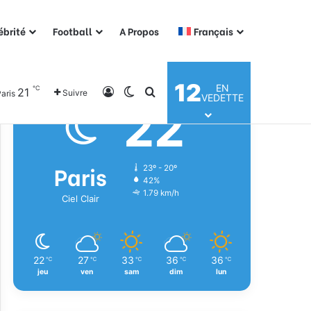
ébrité
Football
A Propos
Français
Météo
12
EN
℃
21
Connexion
Switch skin
Rechercher
Suivre
aris
VEDETTE
22
℃
Paris
23º - 20º
42%
1.79 km/h
Ciel Clair
22
27
33
36
36
℃
℃
℃
℃
℃
jeu
ven
sam
dim
lun