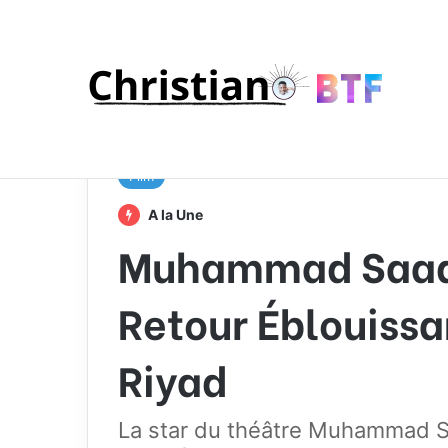
Accueil
/
Film
/
Muhammad Saad et ‘Ali Baba’: Le Re
Film
A la Une
Muhammad Saad e
Retour Éblouissa
Riyad
La star du théâtre Muhammad Sa