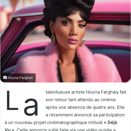
o
r
n
u
X
n
c
o
u
r
r
i
e
l
Houria Farghali
L
a
talentueuse artiste Houria Farghaly fait
son retour tant attendu au cinéma
après une absence de quatre ans. Elle
a récemment annoncé sa participation
à un nouveau projet cinématographique intitulé
« Déjà
Vu »
. Cette annonce a été faite via une vidéo qu’elle a