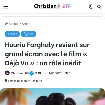
Menu
Switch
R
Accueil
/
Artiste
Artiste
Égypte
Houria Farghaly revient sur
grand écran avec le film «
Déjà Vu » : un rôle inédit
Christiano Btf
F
E
11/02/2023
2
o
n
Temps de lecture 1 minute
l
v
l
o
o
y
w
e