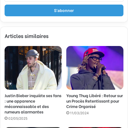
t
r
e
z
v
Articles similaires
o
t
r
e
a
d
r
e
s
s
Justin Bieber inquiète ses fans
Young Thug Libéré : Retour sur
e
: une apparence
un Procès Retentissant pour
E
méconnaissable et des
Crime Organisé
m
rumeurs alarmantes
a
11/03/2024
02/05/2025
i
l