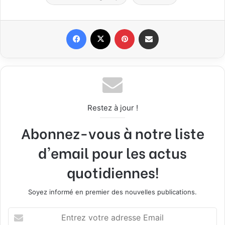
Facebook
X
Pinterest
Partager par email
Restez à jour !
Abonnez-vous à notre liste
d'email pour les actus
quotidiennes!
Soyez informé en premier des nouvelles publications.
E
n