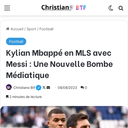
Menu
Switch
R
Accueil
/
Sport
/
Football
Football
Kylian Mbappé en MLS avec
Messi : Une Nouvelle Bombe
Médiatique
Christiano Btf
F
E
08/08/2023
0
o
n
2 minutes de lecture
l
v
l
o
o
y
w
e