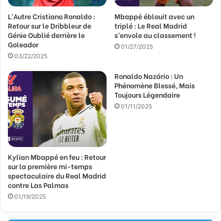
s
L’Autre Cristiano Ronaldo :
Mbappé éblouit avec un
e
Retour sur le Dribbleur de
triplé : Le Real Madrid
E
Génie Oublié derrière le
s’envole au classement !
m
Goleador
a
01/27/2025
03/22/2025
i
l
Ronaldo Nazário : Un
Phénomène Blessé, Mais
Toujours Légendaire
01/11/2025
Kylian Mbappé en feu : Retour
sur la première mi-temps
spectaculaire du Real Madrid
contre Las Palmas
01/19/2025