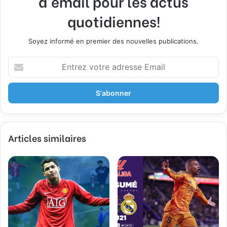
d'email pour les actus
quotidiennes!
Soyez informé en premier des nouvelles publications.
E
n
t
r
e
z
v
Articles similaires
o
t
r
e
a
d
r
e
s