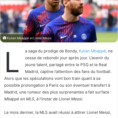
o
r
n
u
X
n
c
o
u
Kylian Mbappé et Lionel Messi
r
r
L
a saga du prodige de Bondy,
Kylian Mbappé
, ne
i
cesse de rebondir jour après jour. L’avenir du
e
l
jeune talent, partagé entre le PSG et le Real
Madrid, captive l’attention des fans du football.
Alors que les spéculations vont bon train quant à sa
possible prolongation à Paris ou son éventuel transfert à
Madrid, une rumeur des plus surprenantes a fait surface :
Mbappé en MLS, à l’instar de Lionel Messi.
Le mois dernier, la MLS avait réussi à attirer Lionel Messi,