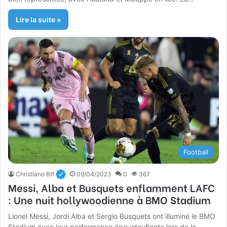
Lire la suite »
Football
Christiano Btf
09/04/2023
0
367
Messi, Alba et Busquets enflamment LAFC
: Une nuit hollywoodienne à BMO Stadium
Lionel Messi, Jordi Alba et Sergio Busquets ont illuminé le BMO
Stadium avec leur performance époustouflante lors de la