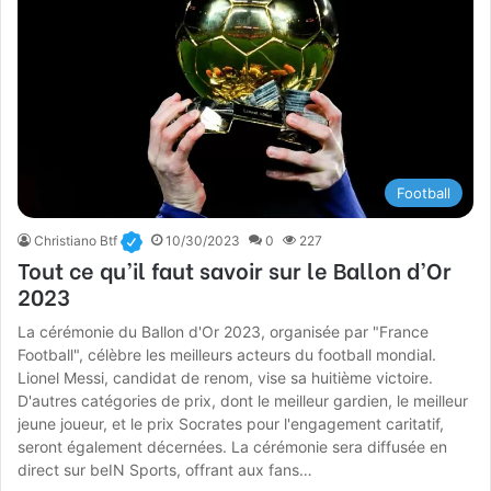
Football
Christiano Btf
10/30/2023
0
227
Tout ce qu’il faut savoir sur le Ballon d’Or
2023
La cérémonie du Ballon d'Or 2023, organisée par "France
Football", célèbre les meilleurs acteurs du football mondial.
Lionel Messi, candidat de renom, vise sa huitième victoire.
D'autres catégories de prix, dont le meilleur gardien, le meilleur
jeune joueur, et le prix Socrates pour l'engagement caritatif,
seront également décernées. La cérémonie sera diffusée en
direct sur beIN Sports, offrant aux fans…