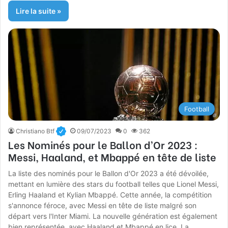
Lire la suite »
Football
Christiano Btf
09/07/2023
0
362
Les Nominés pour le Ballon d’Or 2023 :
Messi, Haaland, et Mbappé en tête de liste
La liste des nominés pour le Ballon d'Or 2023 a été dévoilée,
mettant en lumière des stars du football telles que Lionel Messi,
Erling Haaland et Kylian Mbappé. Cette année, la compétition
s'annonce féroce, avec Messi en tête de liste malgré son
départ vers l'Inter Miami. La nouvelle génération est également
bien représentée, avec Haaland et Mbappé en lice. La…