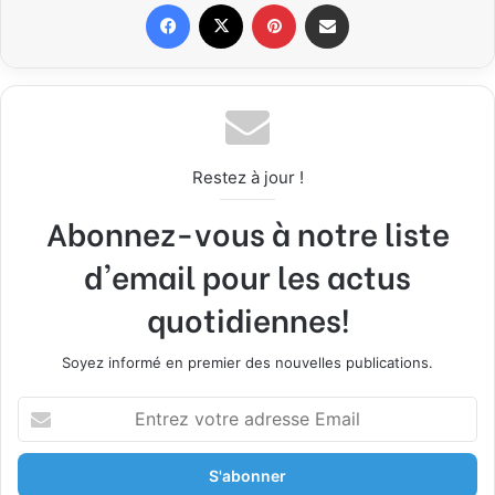
Facebook
X
Pinterest
Partager par email
Restez à jour !
Abonnez-vous à notre liste
d'email pour les actus
quotidiennes!
Soyez informé en premier des nouvelles publications.
E
n
t
r