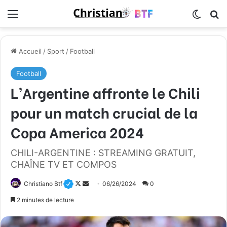
Menu
Switch
R
Accueil
/
Sport
/
Football
Football
L’Argentine affronte le Chili
pour un match crucial de la
Copa America 2024
CHILI-ARGENTINE : STREAMING GRATUIT,
CHAÎNE TV ET COMPOS
Christiano Btf
F
E
06/26/2024
0
o
n
2 minutes de lecture
l
v
l
o