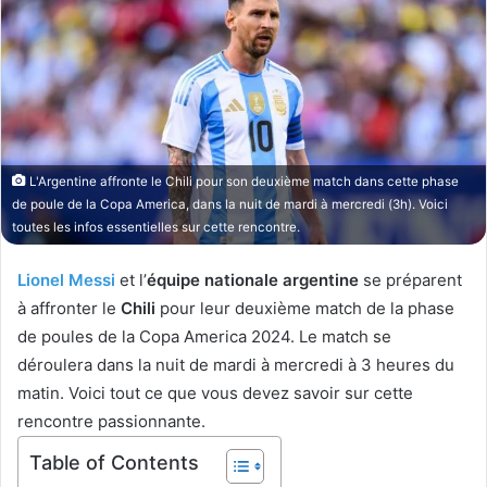
o
y
w
e
o
r
n
u
X
n
c
o
L'Argentine affronte le Chili pour son deuxième match dans cette phase
u
de poule de la Copa America, dans la nuit de mardi à mercredi (3h). Voici
r
toutes les infos essentielles sur cette rencontre.
r
i
Lionel Messi
et l’
équipe nationale argentine
se préparent
e
à affronter le
Chili
pour leur deuxième match de la phase
l
de poules de la Copa America 2024. Le match se
déroulera dans la nuit de mardi à mercredi à 3 heures du
matin. Voici tout ce que vous devez savoir sur cette
rencontre passionnante.
Table of Contents