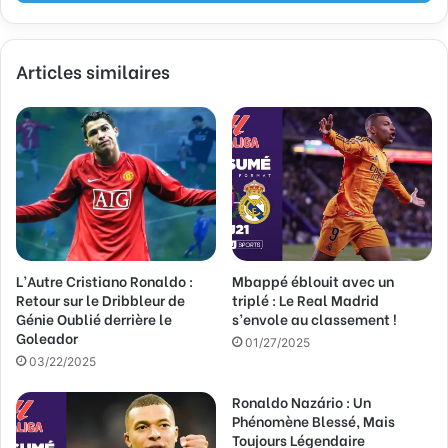
e
z
v
Articles similaires
o
t
r
e
a
d
r
e
s
s
L’Autre Cristiano Ronaldo :
Mbappé éblouit avec un
e
Retour sur le Dribbleur de
triplé : Le Real Madrid
E
Génie Oublié derrière le
s’envole au classement !
m
Goleador
a
01/27/2025
03/22/2025
i
l
Ronaldo Nazário : Un
Phénomène Blessé, Mais
Toujours Légendaire