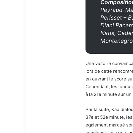
Composition
Peyraud-Mag
Perisset – 
Diani Panama
Natis, Ceden
Montenegro
Une victoire convainc
lors de cette rencontr
en ouvrant le score su
Cependant, les joueuse
à la 21e minute sur un
Par la suite, Kadidiatou
37e et 52e minute, les
également marqué son 
concluant ainsi une la