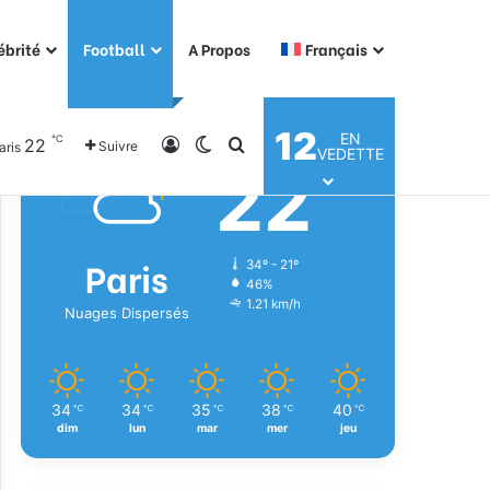
ébrité
Football
A Propos
Français
Météo
12
EN
℃
22
Connexion
Switch skin
Rechercher
Suivre
aris
VEDETTE
22
℃
Paris
34º - 21º
46%
1.21 km/h
Nuages Dispersés
34
34
35
38
40
℃
℃
℃
℃
℃
dim
lun
mar
mer
jeu