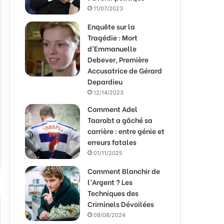
11/07/2023
Enquête sur la
Tragédie : Mort
d’Emmanuelle
Debever, Première
Accusatrice de Gérard
Depardieu
12/14/2023
Comment Adel
Taarabt a gâché sa
carrière : entre génie et
erreurs fatales
01/11/2025
Comment Blanchir de
l’Argent ? Les
Techniques des
Criminels Dévoilées
09/08/2024