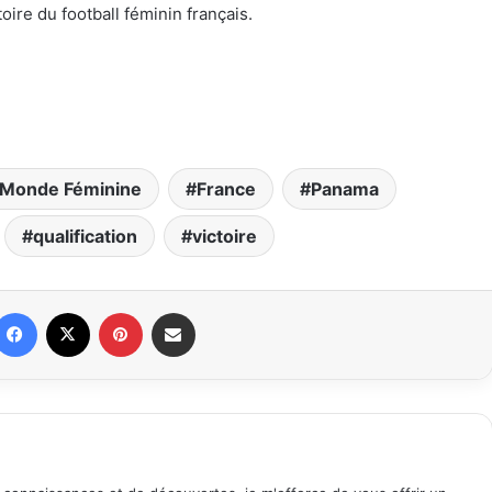
toire du football féminin français.
 Monde Féminine
France
Panama
qualification
victoire
Facebook
X
Pinterest
Partager par email