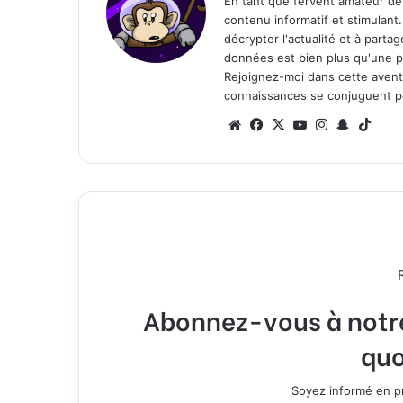
En tant que fervent amateur de
contenu informatif et stimulant
décrypter l'actualité et à part
données est bien plus qu'une p
Rejoignez-moi dans cette aventure
connaissances se conjuguent po
We
Fa
X
Yo
Ins
Sn
Tik
bsi
ce
uT
tag
ap
To
te
bo
ub
ra
ch
k
ok
e
m
at
Abonnez-vous à notre 
quo
Soyez informé en pr