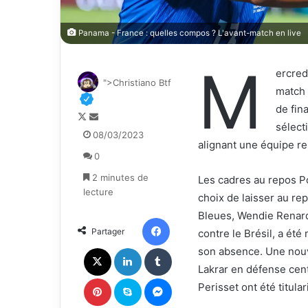
Panama - France : quelles compos ? L'avant-match en live
M
ercred
">Christiano Btf
match 
de fin
F
E
sélect
o
n
08/03/2023
alignant une équipe re
l
v
0
l
o
o
y
2 minutes de
Les cadres au repos Po
w
e
lecture
choix de laisser au re
o
r
Bleues, Wendie Renard,
n
u
Facebook
Partager
contre le Brésil, a ét
X
n
c
X
Linkedin
Tumblr
son absence. Une nouv
o
Lakrar en défense cent
u
Pinterest
Skype
Messenger
Perisset ont été titula
r
r