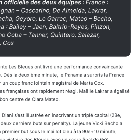
 officielle des deux équipes
: France :
nan – Cascarino, De Almeida, Lakrar,
Bacha, Geyoro, Le Garrec, Mateo – Becho,
 : Bailey – Jaen, Baltrip-Reyes, Pinzon,
o Coba – Tanner, Quintero, Salazar,
, Cox
ante Les Bleues ont livré une performance convaincante
e. Dès la deuxième minute, le Panama a surpris la France
r un coup franc lointain magistral de Marta Cox.
s françaises ont rapidement réagi. Maëlle Lakrar a égalisé
 bon centre de Clara Mateo.
 Diani s’est illustrée en inscrivant un triplé capital (28e,
 deux derniers buts sur penalty). La jeune Vicki Becho a
premier but sous le maillot bleu à la 90e+10 minute,
rge victoire des Bleues avec un score final de 6-3.