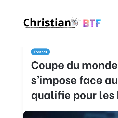
Accueil
/
Sport
/
Football
/
Coupe du monde féminine
huitièmes de finale
Football
Coupe du monde 
s’impose face a
qualifie pour les