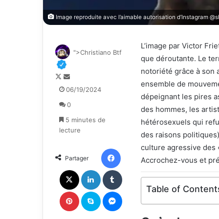
Image reproduite avec l’aimable autorisation d’Instagram @sh
L’image par Victor Fri
">Christiano Btf
que déroutante. Le ter
notoriété grâce à son
F
E
ensemble de mouvement
o
n
06/19/2024
dépeignant les pires as
l
v
0
l
o
des hommes, les arti
o
y
5 minutes de
hétérosexuels qui ref
w
e
lecture
des raisons politiques
o
r
culture agressive des «
n
u
Facebook
Partager
X
n
Accrochez-vous et pré
c
X
Linkedin
Tumblr
o
Table of Content
u
Pinterest
Skype
Messenger
r
r