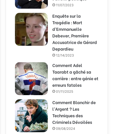
11/07/2023
Enquête sur la
Tragédie : Mort
d’Emmanuelle
Debever, Première
Accusatrice de Gérard
Depardieu
12/14/2023
Comment Adel
Taarabt a gâché sa
carrière : entre génie et
erreurs fatales
01/11/2025
Comment Blanchir de
l’Argent ? Les
Techniques des
Criminels Dévoilées
09/08/2024