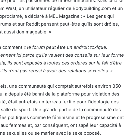
ique pour les passionnés de fitness innocents. Mais cela se
m West, un utilisateur régulier de Bodybuilding.com et un
oproclamé, a déclaré à MEL Magazine : « Les gens qui
orums et sur Reddit pensent peut-être qu’ils sont drôles,
est aussi dommageable. »
re comment
« le forum peut être un endroit toxique.
nnent ici parce qu’ils veulent des conseils sur leur forme
la, ils sont exposés à toutes ces ordures sur le fait d’être
s’ils n’ont pas réussi à avoir des relations sexuelles. »
els, une communauté qui comptait autrefois environ 350
i a depuis été banni de la plateforme pour violation des
, était autrefois un terreau fertile pour l’idéologie des
a salle de sport. Une grande partie de la communauté des
dées politiques comme le féminisme et le progressisme ont
 aux femmes et, par conséquent, ont sapé leur capacité à
tions sexuelles ou se marier avec le sexe opposé.