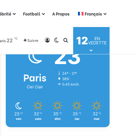
ébrité
Football
A Propos
Français
Météo
12
EN
℃
22
Connexion
Switch skin
Rechercher
Suivre
aris
VEDETTE
23
℃
Paris
24º - 21º
38%
0.45 km/h
Ciel Clair
23
32
35
35
32
℃
℃
℃
℃
℃
ven
sam
dim
lun
mar