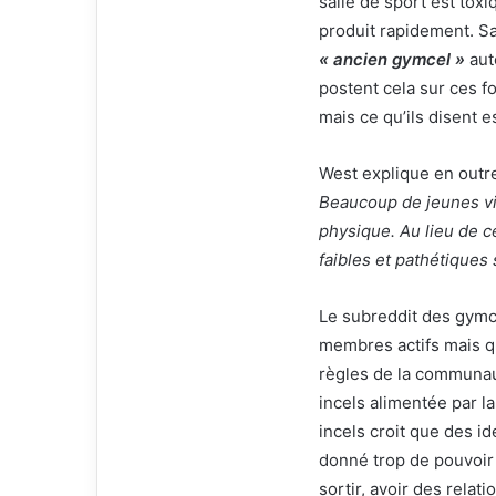
salle de sport est tox
produit rapidement. Sa
« ancien gymcel »
aut
postent cela sur ces f
mais ce qu’ils disent 
West explique en out
Beaucoup de jeunes vie
physique. Au lieu de ce
faibles et pathétiques 
Le subreddit des gymc
membres actifs mais qu
règles de la communauté
incels alimentée par l
incels croit que des i
donné trop de pouvoir
sortir, avoir des rela