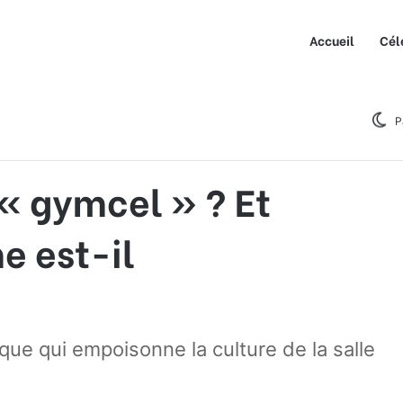
Accueil
Cél
cel » ? Et pourquoi ce terme est-il problématique ?
P
« gymcel » ? Et
e est-il
que qui empoisonne la culture de la salle