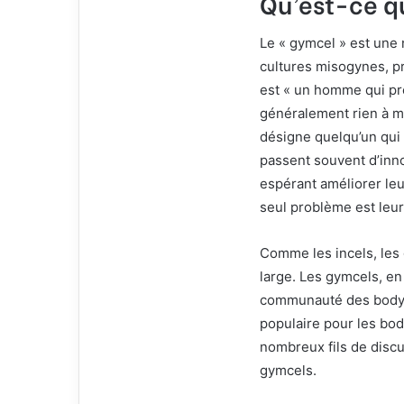
Qu’est-ce q
i
e
l
Le « gymcel » est une n
cultures misogynes, pr
est « un homme qui pre
généralement rien à mon
désigne quelqu’un qui 
passent souvent d’inn
espérant améliorer leu
seul problème est leur
Comme les incels, les 
large. Les gymcels, en 
communauté des bodybu
populaire pour les bo
nombreux fils de disc
gymcels.