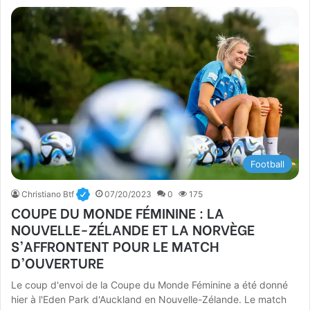
Football
Christiano Btf
07/20/2023
0
175
COUPE DU MONDE FÉMININE : LA
NOUVELLE-ZÉLANDE ET LA NORVÈGE
S’AFFRONTENT POUR LE MATCH
D’OUVERTURE
Le coup d'envoi de la Coupe du Monde Féminine a été donné
hier à l'Eden Park d'Auckland en Nouvelle-Zélande. Le match