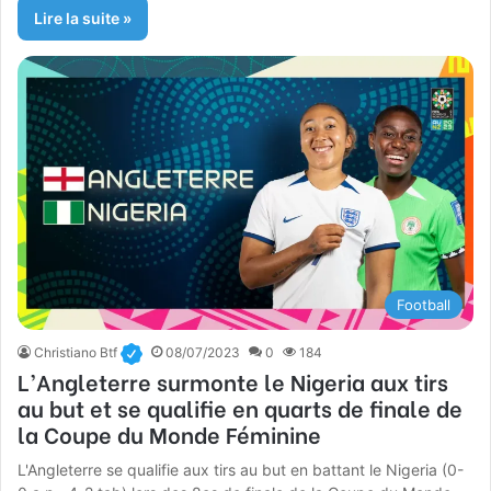
Lire la suite »
Football
Christiano Btf
08/07/2023
0
184
L’Angleterre surmonte le Nigeria aux tirs
au but et se qualifie en quarts de finale de
la Coupe du Monde Féminine
L'Angleterre se qualifie aux tirs au but en battant le Nigeria (0-