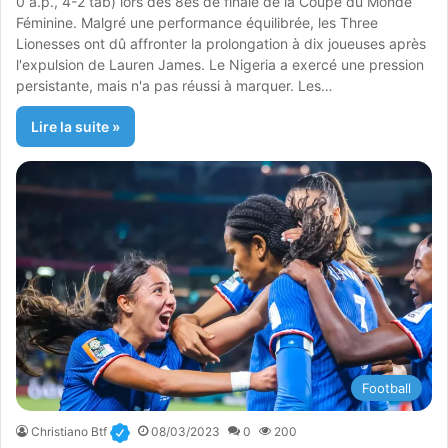
0 a.p., 4-2 tab) lors des 8es de finale de la Coupe du Monde
Féminine. Malgré une performance équilibrée, les Three
Lionesses ont dû affronter la prolongation à dix joueuses après
l'expulsion de Lauren James. Le Nigeria a exercé une pression
persistante, mais n'a pas réussi à marquer. Les…
Lire la suite »
Football
Christiano Btf
08/03/2023
0
200