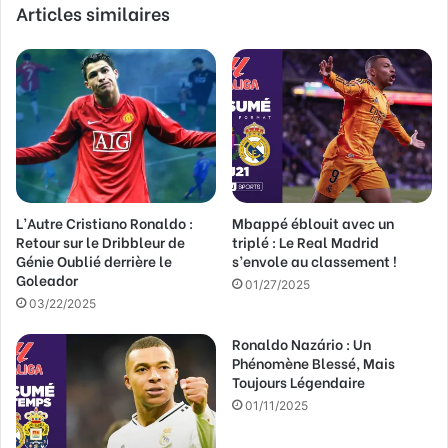
Articles similaires
o
t
r
e
a
d
r
e
s
s
L’Autre Cristiano Ronaldo :
Mbappé éblouit avec un
e
Retour sur le Dribbleur de
triplé : Le Real Madrid
E
Génie Oublié derrière le
s’envole au classement !
m
Goleador
a
01/27/2025
03/22/2025
i
l
Ronaldo Nazário : Un
Phénomène Blessé, Mais
Toujours Légendaire
01/11/2025