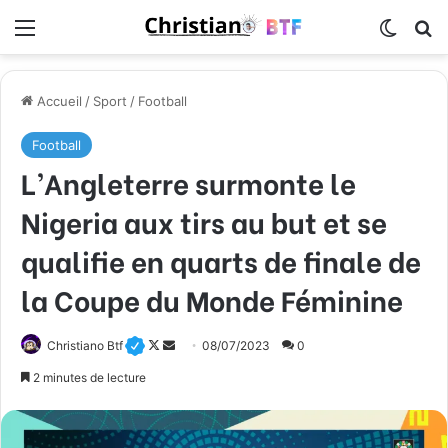
Menu
Switch
R
Accueil
/
Sport
/
Football
Football
L’Angleterre surmonte le
Nigeria aux tirs au but et se
qualifie en quarts de finale de
la Coupe du Monde Féminine
Christiano Btf
F
E
08/07/2023
0
o
n
2 minutes de lecture
l
v
l
o
o
y