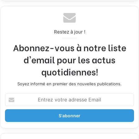
Restez à jour !
Abonnez-vous à notre liste
d'email pour les actus
quotidiennes!
Soyez informé en premier des nouvelles publications.
E
n
t
r
e
z
v