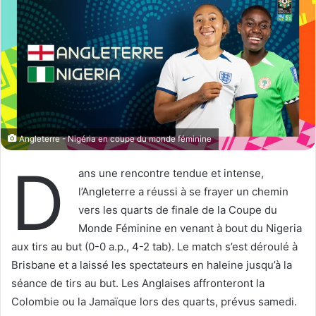
w
e
o
r
n
u
X
n
c
o
u
r
Angleterre - Nigéria en coupe du monde féminine
r
D
i
ans une rencontre tendue et intense,
e
l’Angleterre a réussi à se frayer un chemin
l
vers les quarts de finale de la Coupe du
Monde Féminine en venant à bout du Nigeria
aux tirs au but (0-0 a.p., 4-2 tab). Le match s’est déroulé à
Brisbane et a laissé les spectateurs en haleine jusqu’à la
séance de tirs au but. Les Anglaises affronteront la
Colombie ou la Jamaïque lors des quarts, prévus samedi.