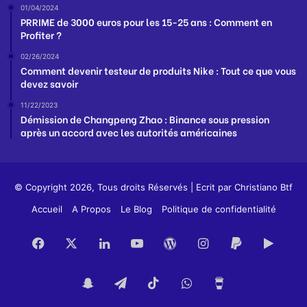
01/04/2024
PRRIME de 3000 euros pour les 15-25 ans : Comment en
Profiter ?
02/26/2024
Comment devenir testeur de produits Nike : Tout ce que vous
devez savoir
11/22/2023
Démission de Changpeng Zhao : Binance sous pression
après un accord avec les autorités américaines
© Copyright 2026, Tous droits Réservés | Ecrit par
Christiano Btf
Accueil
A Propos
Le Blog
Politique de confidentialité
Facebook
X
Linkedin
YouTube
WordPress
Instagram
PayPal
Goog
Play
Snapchat
Telegram
TikTok
WhatsApp
Buy