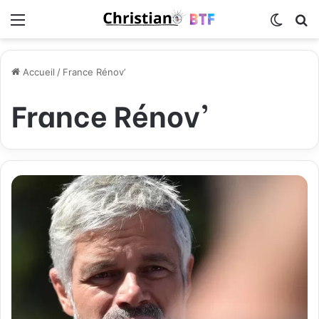
Menu
Switch
R
Accueil
/
France Rénov’
France Rénov’