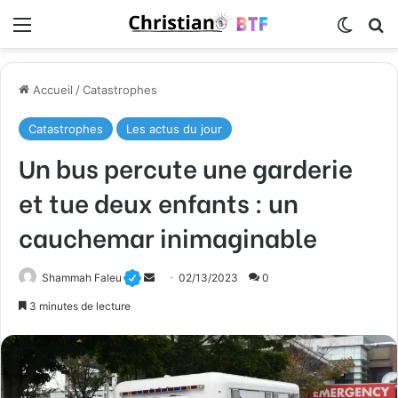
Menu
Switch
R
Accueil
/
Catastrophes
Catastrophes
Les actus du jour
Un bus percute une garderie
et tue deux enfants : un
cauchemar inimaginable
Envoyer
Shammah Faleu
02/13/2023
0
un
3 minutes de lecture
courriel