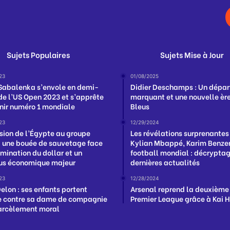
Sujets Populaires
Sujets Mise à Jour
23
01/08/2025
Sabalenka s’envole en demi-
Didier Deschamps : Un dépar
 de l’US Open 2023 et s’apprête
marquant et une nouvelle ère
nir numéro 1 mondiale
Bleus
23
12/29/2024
sion de l’Égypte au groupe
Les révélations surprenantes
: une bouée de sauvetage face
Kylian Mbappé, Karim Benzem
omination du dollar et un
football mondial : décrypta
us économique majeur
dernières actualités
23
12/28/2024
elon : ses enfants portent
Arsenal reprend la deuxième
e contre sa dame de compagnie
Premier League grâce à Kai 
arcèlement moral