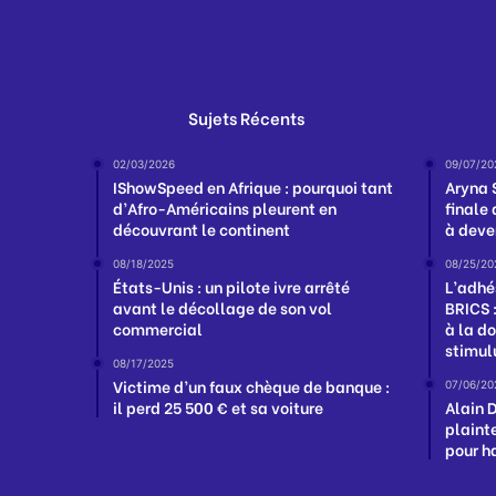
Sujets Récents
02/03/2026
09/07/20
IShowSpeed en Afrique : pourquoi tant
Aryna 
d’Afro-Américains pleurent en
finale
découvrant le continent
à deve
08/18/2025
08/25/20
États-Unis : un pilote ivre arrêté
L’adhé
avant le décollage de son vol
BRICS 
commercial
à la d
stimul
08/17/2025
Victime d’un faux chèque de banque :
07/06/20
il perd 25 500 € et sa voiture
Alain D
plaint
pour h