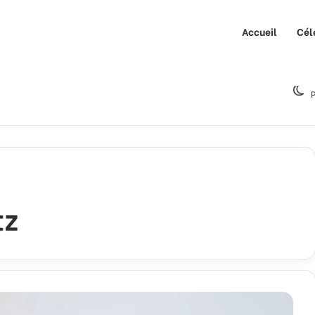
Accueil
Cél
P
tz