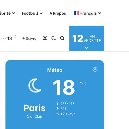
ébrité
Football
A Propos
Français
12
EN
℃
18
Connexion
Switch skin
Rechercher
Suivre
aris
VEDETTE
Météo
18
℃
Paris
27º - 16º
67%
1.79 km/h
Ciel Clair