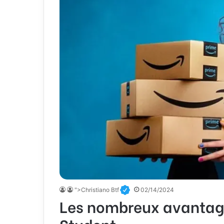
">Christiano Btf
02/14/2024
Les nombreux avantage
Student