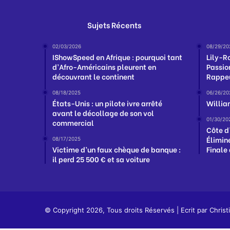
Sujets Récents
02/03/2026
08/29/20
IShowSpeed en Afrique : pourquoi tant
Lily-R
d’Afro-Américains pleurent en
Passio
découvrant le continent
Rappe
08/18/2025
06/26/20
États-Unis : un pilote ivre arrêté
Willia
avant le décollage de son vol
01/30/20
commercial
Côte d’
Élimin
08/17/2025
Victime d’un faux chèque de banque :
Finale
il perd 25 500 € et sa voiture
© Copyright 2026, Tous droits Réservés | Ecrit par
Christ