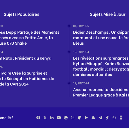
Sujets Populaires
Sujets Mise à Jour
23
01/08/2025
ose Depp Partage des Moments
Didier Deschamps : Un dépar
nnés avec sa Petite Amie, la
marquant et une nouvelle ère
use 070 Shake
Bleus
24
12/29/2024
m Ruto : Président du Kenya
Les révélations surprenantes
Kylian Mbappé, Karim Benzem
24
football mondial : décrypta
Ivoire Crée la Surprise et
dernières actualités
e le Sénégal en Huitièmes de
 de la CAN 2024
12/28/2024
Arsenal reprend la deuxième
Premier League grâce à Kai 
iano Btf
Facebook
X
Linkedin
YouTube
WordPress
Instagram
PayPal
Google
Snapchat
Telegram
TikTok
Whats
Bu
Play
Me