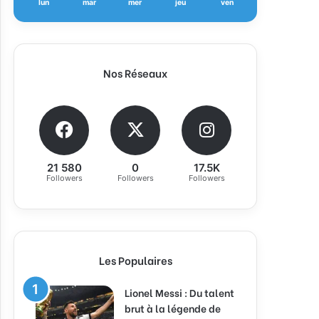
lun
mar
mer
jeu
ven
Nos Réseaux
21 580
0
17.5K
Followers
Followers
Followers
Les Populaires
Lionel Messi : Du talent
brut à la légende de