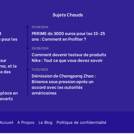
Sujets Chauds
01/04/2024
t
PRRIME de 3000 euros pour les 15-25
 pour les
ans : Comment en Profiter ?
02/26/2024
Comment devenir testeur de produits
 sur
Nike : Tout ce que vous devez savoir
a, et le
11/22/2023
ge des
Démission de Changpeng Zhao :
Binance sous pression après un
accord avec les autorités
 place en
américaines
Havertz
App
y
Accueil
A Propos
Le Blog
Politique de confidentialité