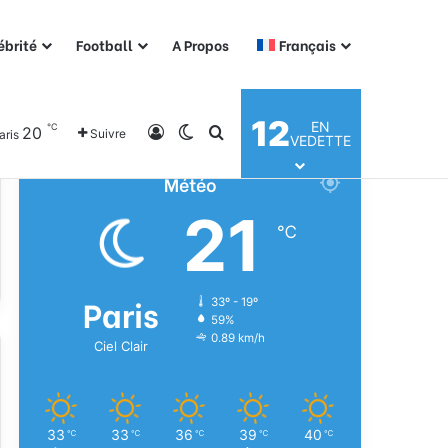
ébrité
Football
A Propos
Français
12
EN
℃
20
Connexion
Switch skin
Rechercher
Suivre
aris
VEDETTE
Météo
21
℃
Paris
33º - 19º
59%
0.89 km/h
Ciel Clair
33
33
36
39
40
℃
℃
℃
℃
℃