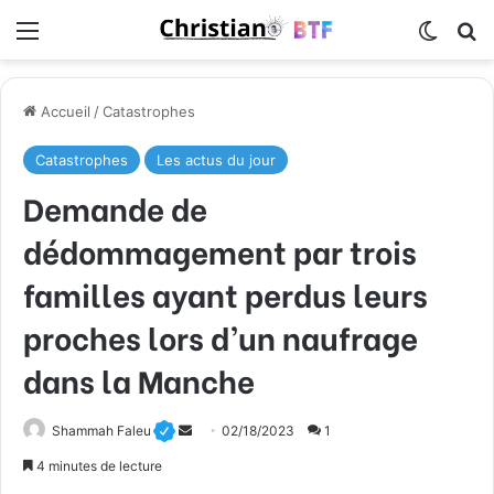
Menu
Switch
R
Accueil
/
Catastrophes
Catastrophes
Les actus du jour
Demande de
dédommagement par trois
familles ayant perdus leurs
proches lors d’un naufrage
dans la Manche
Envoyer
Shammah Faleu
02/18/2023
1
un
4 minutes de lecture
courriel