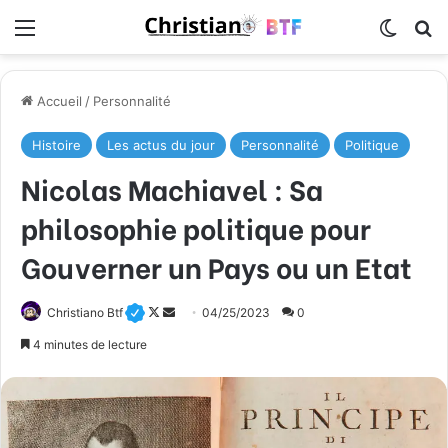
Menu
Switch
R
Accueil
/
Personnalité
Histoire
Les actus du jour
Personnalité
Politique
Nicolas Machiavel : Sa
philosophie politique pour
Gouverner un Pays ou un Etat
Follow
Envoyer
Christiano Btf
04/25/2023
0
on
un
4 minutes de lecture
X
courriel