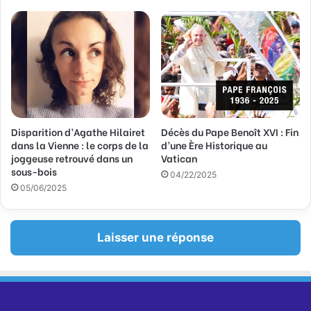
l
Disparition d’Agathe Hilairet
Décès du Pape Benoît XVI : Fin
dans la Vienne : le corps de la
d’une Ère Historique au
joggeuse retrouvé dans un
Vatican
sous-bois
04/22/2025
05/06/2025
Laisser une réponse