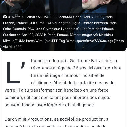
X
n
c
o
© Matthieu Mirville/ZUMAPRESS.com/MAXPPP - April 2, 2023, Paris,
France, France: Guillaume BATS during the Ligue 1 match between Paris
u
Saint-Germain (PSG) and Olympique Lyonnais (OL) at Parc des Princes
r
Stadium on April 02, 2023 in Paris, France. (Credit Image: Â© Matthieu
r
Mirville/ZUMA Press Wire) (MaxPPP TagID: maxsportsfrtwo733639.jpg) [Photo
i
via MaxPPP]
e
L’
l
humoriste français Guillaume Bats a tiré sa
révérence à l’âge de 36 ans, laissant derrière
lui un héritage d’humour incisif et de
résilience. Atteint de la maladie des os de
verre, il a su transformer son handicap en une force
comique, utilisant son talent pour aborder des sujets
souvent tabous avec légèreté et intelligence.
Dark Smile Productions, sa société de production, a
annoncé la triste nouvelle sur la page Facebook de