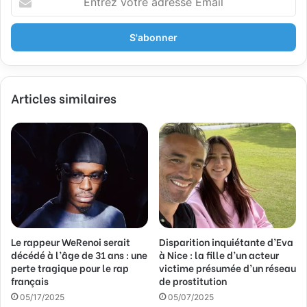
n
t
r
e
z
v
Articles similaires
o
t
r
e
a
d
r
e
s
s
Le rappeur WeRenoi serait
Disparition inquiétante d’Eva
e
décédé à l’âge de 31 ans : une
à Nice : la fille d’un acteur
E
perte tragique pour le rap
victime présumée d’un réseau
m
français
de prostitution
a
05/17/2025
05/07/2025
i