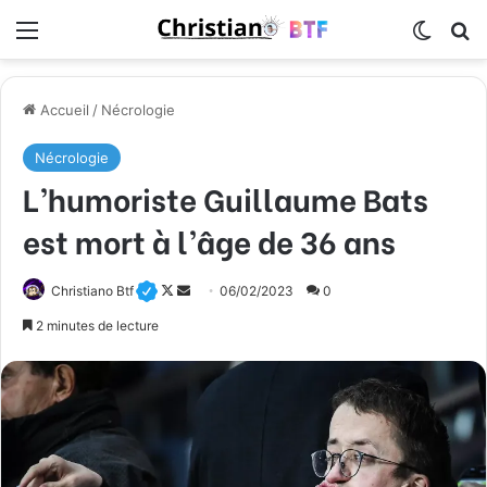
Menu
Switch
R
Accueil
/
Nécrologie
Nécrologie
L’humoriste Guillaume Bats
est mort à l’âge de 36 ans
Christiano Btf
F
E
06/02/2023
0
o
n
2 minutes de lecture
l
v
l
o
o
y
w
e
o
r
n
u