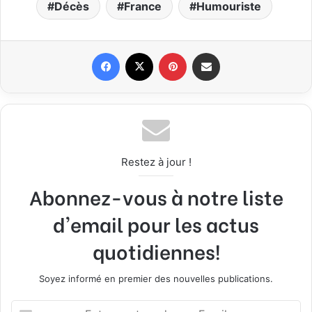
Décès
France
Humouriste
Facebook
X
Pinterest
Partager par email
Restez à jour !
Abonnez-vous à notre liste
d'email pour les actus
quotidiennes!
Soyez informé en premier des nouvelles publications.
E