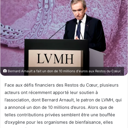
w
e
o
r
n
u
X
n
c
o
u
r
r
i
Bernard Arnault a fait un don de 10 millions d'euros aux Restos du Cœur.
e
l
Face aux défis financiers des Restos du Cœur, plusieurs
acteurs ont récemment apporté leur soutien à
l’association, dont Bernard Arnault, le patron de LVMH, qui
a annoncé un don de 10 millions d’euros. Alors que de
telles contributions privées semblent être une bouffée
d’oxygène pour les organismes de bienfaisance, elles