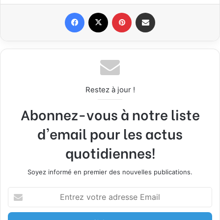
Facebook
X
Pinterest
Partager par email
Restez à jour !
Abonnez-vous à notre liste
d'email pour les actus
quotidiennes!
Soyez informé en premier des nouvelles publications.
E
n
t