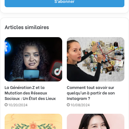
r
e
z
v
Articles similaires
o
t
r
e
a
d
r
e
s
s
La Génération Z et la
Comment tout savoir sur
e
Mutation des Réseaux
quelqu’un à partir de son
E
Sociaux : Un État des Lieux
Instagram ?
m
a
10/20/2024
10/08/2024
i
l