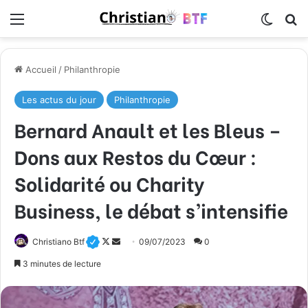
Menu
Switch
R
Accueil
/
Philanthropie
Les actus du jour
Philanthropie
Bernard Anault et les Bleus –
Dons aux Restos du Cœur :
Solidarité ou Charity
Business, le débat s’intensifie
Christiano Btf
F
E
09/07/2023
0
o
n
3 minutes de lecture
l
v
l
o
o
y