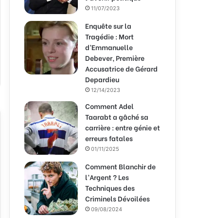
11/07/2023
Enquête sur la
Tragédie : Mort
d’Emmanuelle
Debever, Première
Accusatrice de Gérard
Depardieu
12/14/2023
Comment Adel
Taarabt a gâché sa
carrière : entre génie et
erreurs fatales
01/11/2025
Comment Blanchir de
l’Argent ? Les
Techniques des
Criminels Dévoilées
09/08/2024