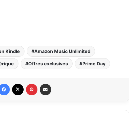
n Kindle
Amazon Music Unlimited
érique
Offres exclusives
Prime Day
Facebook
X
Pinterest
Partager par email