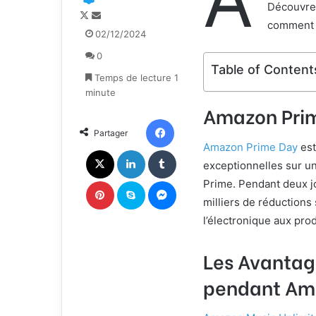
Découvrez
F
E
comment A
o
n
02/12/2024
l
v
0
l
o
Table of Content
o
y
Temps de lecture 1
w
e
minute
o
r
Amazon Prim
n
u
Facebook
Partager
X
n
Amazon Prime Day
est
c
X
Linkedin
Tumblr
o
exceptionnelles sur u
u
Pinterest
Skype
Messenger
Prime. Pendant deux j
r
milliers de réductions 
r
l’électronique aux pro
i
e
l
Les Avantag
pendant Am