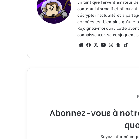
En tant que fervent amateur de
contenu informatif et stimulant
décrypter l'actualité et à part
données est bien plus qu'une p
Rejoignez-moi dans cette aventure
connaissances se conjuguent po
We
Fa
X
Yo
Ins
Sn
Tik
bsi
ce
uT
tag
ap
To
te
bo
ub
ra
ch
k
ok
e
m
at
Abonnez-vous à notre 
quo
Soyez informé en pr