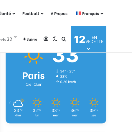
ébrité
Football
A Propos
Français
Météo
12
EN
℃
32
Connexion
Switch skin
Rechercher
Suivre
aris
VEDETTE
33
℃
Paris
34º - 25º
33%
0.29 km/h
Ciel Clair
33
32
33
36
39
℃
℃
℃
℃
℃
dim
lun
mar
mer
jeu