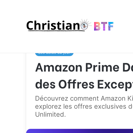
Accueil
/
Les actus du jour
/
Amazon Prime Day Grat
Les actus du jour
Amazon Prime Day
des Offres Excep
Découvrez comment Amazon Kind
explorez les offres exclusives
Unlimited.