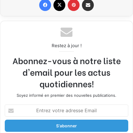
Restez à jour !
Abonnez-vous à notre liste
d'email pour les actus
quotidiennes!
Soyez informé en premier des nouvelles publications.
E
n
t
r
e