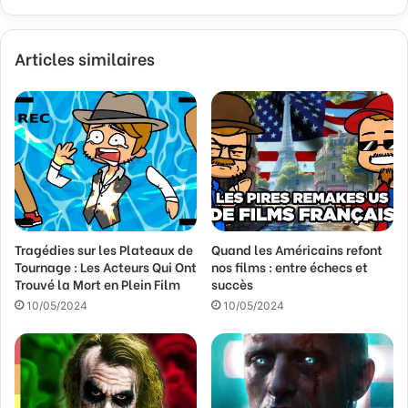
z
v
Articles similaires
o
t
r
e
a
d
r
e
s
s
Tragédies sur les Plateaux de
Quand les Américains refont
e
Tournage : Les Acteurs Qui Ont
nos films : entre échecs et
E
Trouvé la Mort en Plein Film
succès
m
a
10/05/2024
10/05/2024
i
l