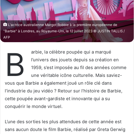
X
n
c
o
L'actrice australienne Margot Robbie à la première européenne de
u
"Barbie" à Londres, au Royaume-Uni, le 12 juillet 2023 © JUSTIN TALLIS /
r
AFP
r
B
i
arbie, la célèbre poupée qui a marqué
e
l’univers des jouets depuis sa création en
l
1959, s’est imposée au fil des années comme
une véritable icône culturelle. Mais saviez-
vous que Barbie a également joué un rôle clé dans
l’industrie du jeu vidéo ? Retour sur l’histoire de Barbie,
cette poupée avant-gardiste et innovante qui a su
conquérir le monde virtuel.
L’une des sorties les plus attendues de cette année est
sans aucun doute le film Barbie, réalisé par Greta Gerwig