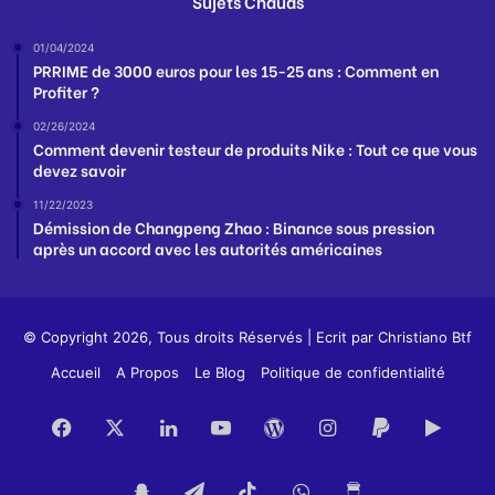
Sujets Chauds
01/04/2024
PRRIME de 3000 euros pour les 15-25 ans : Comment en
Profiter ?
02/26/2024
Comment devenir testeur de produits Nike : Tout ce que vous
devez savoir
11/22/2023
Démission de Changpeng Zhao : Binance sous pression
après un accord avec les autorités américaines
© Copyright 2026, Tous droits Réservés | Ecrit par
Christiano Btf
Accueil
A Propos
Le Blog
Politique de confidentialité
Facebook
X
Linkedin
YouTube
WordPress
Instagram
PayPal
Goog
Play
Snapchat
Telegram
TikTok
WhatsApp
Buy