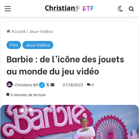
Menu
Switch
R
Accueil
/
Jeux-Vidéos
Film
Jeux-Vidéos
Barbie : de l’icône des jouets
au monde du jeu vidéo
Christiano Btf
F
E
07/18/2023
0
o
n
3 minutes de lecture
l
v
l
o
o
y
w
e
o
r
n
u