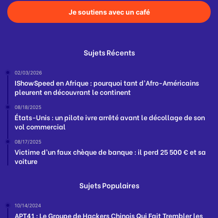
Je soutiens avec un café
Sujets Récents
02/03/2026
IShowSpeed en Afrique : pourquoi tant d’Afro-Américains
pleurent en découvrant le continent
08/18/2025
États-Unis : un pilote ivre arrêté avant le décollage de son
vol commercial
08/17/2025
Victime d’un faux chèque de banque : il perd 25 500 € et sa
voiture
Sujets Populaires
10/14/2024
APT41 : Le Groupe de Hackers Chinois Qui Fait Trembler les