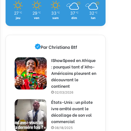
27
29
33
37
32
℃
℃
℃
℃
℃
jeu
ven
sam
dim
lun
Par Christiano Btf
IShowSpeed en Afrique
: pourquoi tant d’Afro-
Américains pleurent en
découvrant le
continent
02/03/2026
États-Unis : un pilote
ivre arrêté avant le
décollage de son vol
commercial
08/18/2025