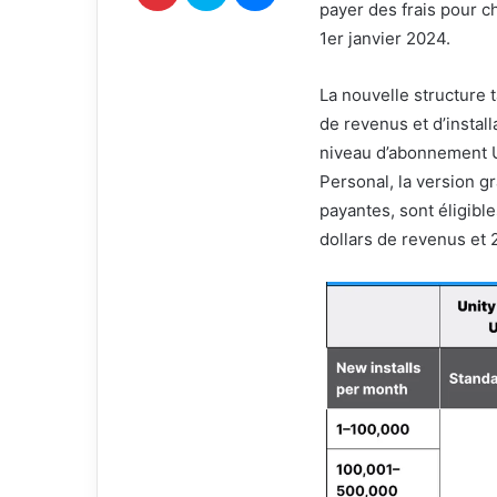
payer des frais pour ch
r
i
1er janvier 2024.
e
l
La nouvelle structure t
de revenus et d’instal
niveau d’abonnement Un
Personal, la version gr
payantes, sont éligible
dollars de revenus et 2