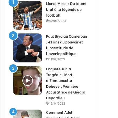
Lionel Messi : Du talent
brut à la légende de
football
02/06/2023
Paul Biya au Cameroun
: 41 ans au pouvoir et
l’incertitude de
l’avenir politique
11/07/2023
Enquête sur la
Tragédie : Mort
d’Emmanuelle
Debever, Première
Accusatrice de Gérard
Depardieu
12/14/2023
Comment Adel
Taarabt a gâché sa