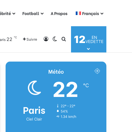
ébrité
Football
A Propos
Français
12
EN
℃
22
Connexion
Switch skin
Rechercher
Suivre
aris
VEDETTE
Météo
22
℃
Paris
22º - 22º
54%
1.34 km/h
Ciel Clair