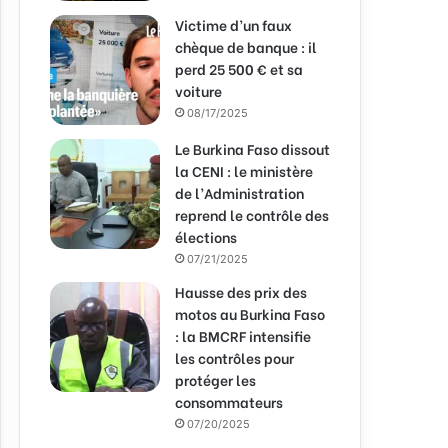
Victime d’un faux
chèque de banque : il
perd 25 500 € et sa
voiture
08/17/2025
Le Burkina Faso dissout
la CENI : le ministère
de l’Administration
reprend le contrôle des
élections
07/21/2025
Hausse des prix des
motos au Burkina Faso
: la BMCRF intensifie
les contrôles pour
protéger les
consommateurs
07/20/2025