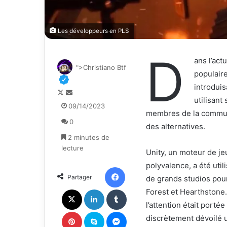
Les développeurs en PLS
D
ans l’act
">Christiano Btf
populaire
introduis
F
E
utilisant
o
n
09/14/2023
membres de la commun
l
v
0
l
o
des alternatives.
o
y
2 minutes de
w
e
lecture
Unity, un moteur de je
o
r
polyvalence, a été uti
n
u
Facebook
Partager
de grands studios pou
X
n
c
X
Linkedin
Tumblr
Forest et Hearthstone
o
l’attention était porté
u
Pinterest
Skype
Messenger
discrètement dévoilé u
r