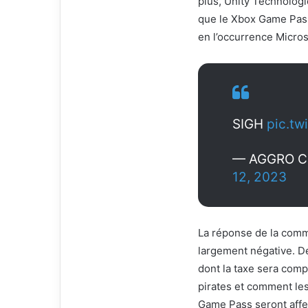
plus, Unity Technologie
que le Xbox Game Pass 
en l’occurrence Micros
SIGH
pic.tw
— AGGRO C
12, 2023
La réponse de la commu
largement négative. 
dont la taxe sera comp
pirates et comment le
Game Pass seront affec