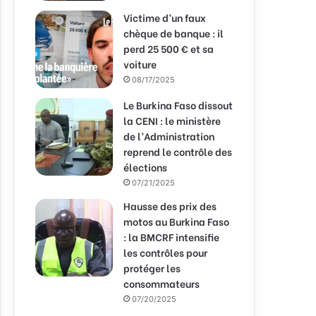
Victime d’un faux
chèque de banque : il
perd 25 500 € et sa
voiture
08/17/2025
Le Burkina Faso dissout
la CENI : le ministère
de l’Administration
reprend le contrôle des
élections
07/21/2025
Hausse des prix des
motos au Burkina Faso
: la BMCRF intensifie
les contrôles pour
protéger les
consommateurs
07/20/2025