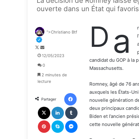
La décision de Romney laisse é
ouverte dans un État qui favori
D
a
">Christiano Btf
F
E
o
n
12/05/2023
candidat du GOP à la p
l
v
0
l
o
Massachusetts.
o
y
2 minutes de
w
e
lecture
Romney, âgé de 76 ans
o
r
auxquels les États-Uni
n
u
Facebook
Partager
nouvelle génération de
X
n
c
X
Linkedin
Tumblr
deux principaux candi
o
Biden et l’ancien prés
u
Pinterest
Skype
Messenger
cette nouvelle générat
r
r
i