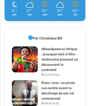
21
27
33
36
36
℃
℃
℃
℃
℃
jeu
ven
sam
dim
lun
Par Christiano Btf
IShowSpeed en Afrique
: pourquoi tant d’Afro-
Américains pleurent en
découvrant le
continent
02/03/2026
États-Unis : un pilote
ivre arrêté avant le
décollage de son vol
commercial
08/18/2025