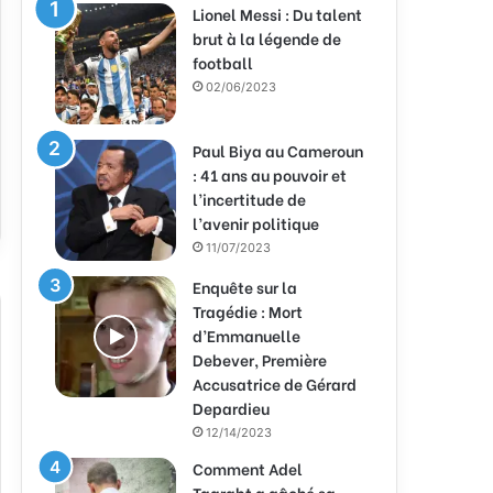
Lionel Messi : Du talent
brut à la légende de
football
02/06/2023
Paul Biya au Cameroun
: 41 ans au pouvoir et
l’incertitude de
l’avenir politique
11/07/2023
Enquête sur la
Tragédie : Mort
d’Emmanuelle
Debever, Première
Accusatrice de Gérard
Depardieu
12/14/2023
Comment Adel
Taarabt a gâché sa