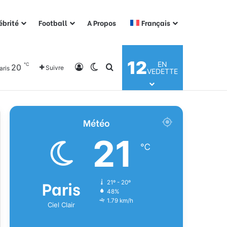
ébrité
Football
A Propos
Français
12
EN
℃
20
Connexion
Switch skin
Rechercher
Suivre
aris
VEDETTE
Météo
21
℃
Paris
21º - 20º
48%
1.79 km/h
Ciel Clair