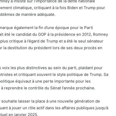
ney a insisté sur l’importance de la dette nationale
ement climatique, critiquant à la fois Biden et Trump pour
roblèmes de manière adéquate.
arque également la fin d’une époque pour le Parti
l ait été le candidat du GOP à la présidence en 2012, Romney
plus critique à l’égard de Trump et a été le seul sénateur
ur la destitution du président lors de ses deux procès en
voix les plus distinctives au sein du parti, plaidant pour
tristes et critiquant souvent le style politique de Trump. Sa
 politique équivaut à une perte importante pour les
t à reprendre le contrôle du Sénat l’année prochaine.
y souhaite laisser la place à une nouvelle génération de
uant à jouer un rôle actif dans les affaires publiques jusqu’à
ctuel en janvier 2025.