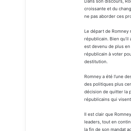
Dans son discours, Rom
e
croissante et du chang
l
ne pas aborder ces p
Le départ de Romney m
républicain. Bien qu’i
est devenu de plus en 
républicain à voter po
destitution.
Romney a été l’une des 
des politiques plus cen
décision de quitter la
républicains qui visen
Il est clair que Romne
leaders, tout en contin
la fin de son mandat a