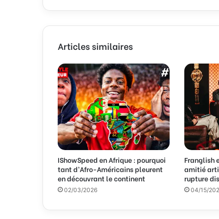
z
v
o
t
Articles similaires
r
e
a
d
r
e
s
s
e
E
m
IShowSpeed en Afrique : pourquoi
Franglish e
a
tant d’Afro-Américains pleurent
amitié arti
i
en découvrant le continent
rupture d
l
02/03/2026
04/15/20