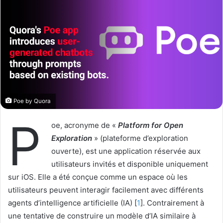
w
e
o
r
n
u
X
n
c
o
u
r
Poe by Quora
r
P
i
oe, acronyme de «
Platform for Open
e
Exploration
» (plateforme d’exploration
l
ouverte), est une application réservée aux
utilisateurs invités et disponible uniquement
sur iOS. Elle a été conçue comme un espace où les
utilisateurs peuvent interagir facilement avec différents
agents d’intelligence artificielle (IA) [
1
]. Contrairement à
une tentative de construire un modèle d’IA similaire à