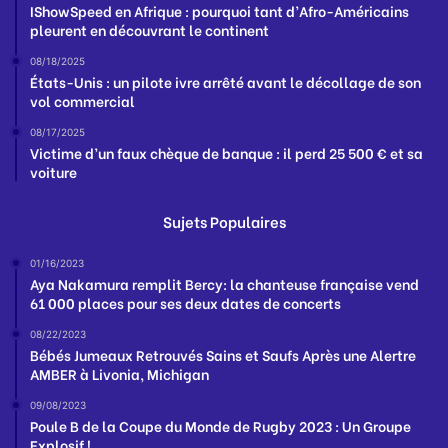
IShowSpeed en Afrique : pourquoi tant d’Afro-Américains
pleurent en découvrant le continent
08/18/2025
États-Unis : un pilote ivre arrêté avant le décollage de son
vol commercial
08/17/2025
Victime d’un faux chèque de banque : il perd 25 500 € et sa
voiture
Sujets Populaires
01/16/2023
Aya Nakamura remplit Bercy: la chanteuse française vend
61 000 places pour ses deux dates de concerts
08/22/2023
Bébés Jumeaux Retrouvés Sains et Saufs Après une Alertre
AMBER à Livonia, Michigan
09/08/2023
Poule B de la Coupe du Monde de Rugby 2023 : Un Groupe
Explosif !