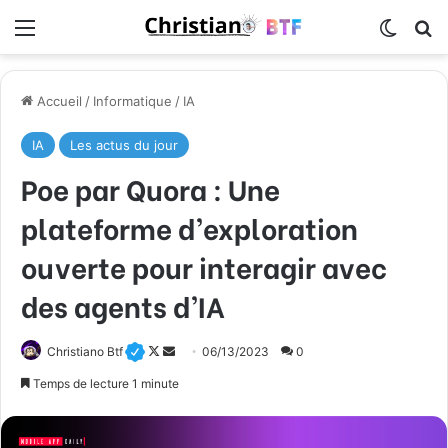
Menu
Switch
R
Accueil
/
Informatique
/
IA
IA
Les actus du jour
Poe par Quora : Une
plateforme d’exploration
ouverte pour interagir avec
des agents d’IA
Christiano Btf
F
E
06/13/2023
0
o
n
Temps de lecture 1 minute
l
v
l
o
o
y