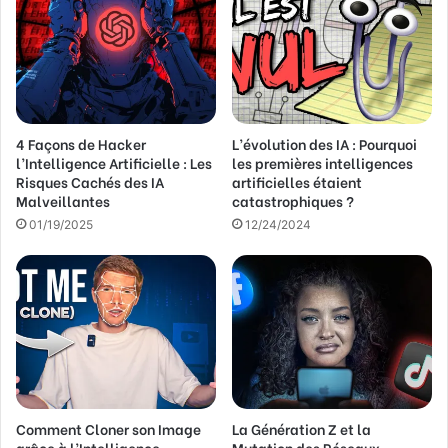
a
d
r
e
s
s
4 Façons de Hacker
L’évolution des IA : Pourquoi
e
l’Intelligence Artificielle : Les
les premières intelligences
E
Risques Cachés des IA
artificielles étaient
m
Malveillantes
catastrophiques ?
a
01/19/2025
12/24/2024
i
l
Comment Cloner son Image
La Génération Z et la
grâce à l’Intelligence
Mutation des Réseaux