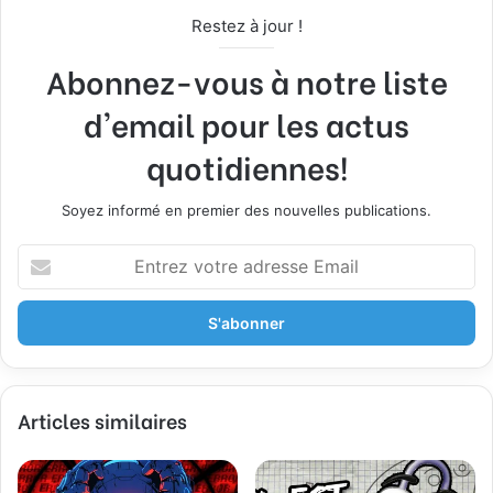
Restez à jour !
Abonnez-vous à notre liste
d'email pour les actus
quotidiennes!
Soyez informé en premier des nouvelles publications.
E
n
t
r
e
z
v
Articles similaires
o
t
r
e